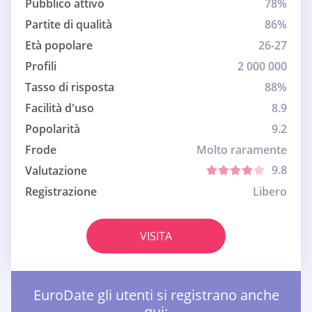
Pubblico attivo
78%
Partite di qualità
86%
Età popolare
26-27
Profili
2 000 000
Tasso di risposta
88%
Facilità d'uso
8.9
Popolarità
9.2
Frode
Molto raramente
9.8
Valutazione
Registrazione
Libero
VISITA
EuroDate gli utenti si registrano anche
qui: