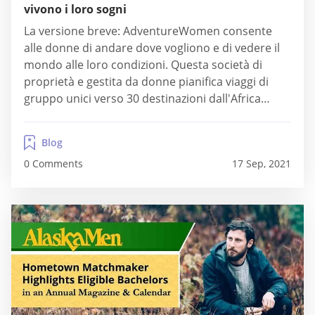
vivono i loro sogni
La versione breve: AdventureWomen consente
alle donne di andare dove vogliono e di vedere il
mondo alle loro condizioni. Questa società di
proprietà e gestita da donne pianifica viaggi di
gruppo unici verso 30 destinazioni dall'Africa
all'Asia. Ora i single possono sfuggire alla routine
quotidiana, fare rete e connettersi con persone
Blog
avventurose e sperimentare culture e attività
0 Comments
17 Sep, 2021
diverse. Fin dal...