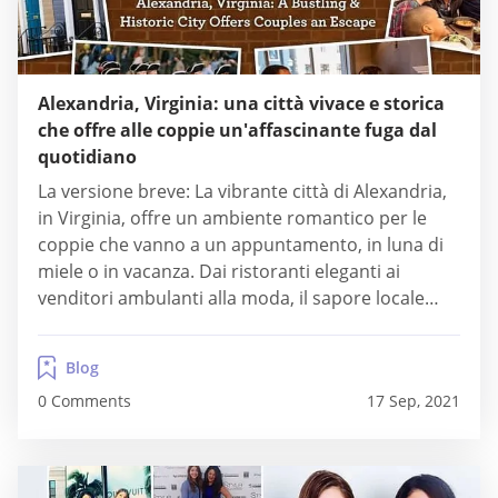
Alexandria, Virginia: una città vivace e storica
che offre alle coppie un'affascinante fuga dal
quotidiano
La versione breve: La vibrante città di Alexandria,
in Virginia, offre un ambiente romantico per le
coppie che vanno a un appuntamento, in luna di
miele o in vacanza. Dai ristoranti eleganti ai
venditori ambulanti alla moda, il sapore locale
invoglia residenti e visitatori ad assaporare quei
momenti speciali con i propri cari. Puoi
Blog
camminare lungo King Street, nel cuore...
0 Comments
17 Sep, 2021