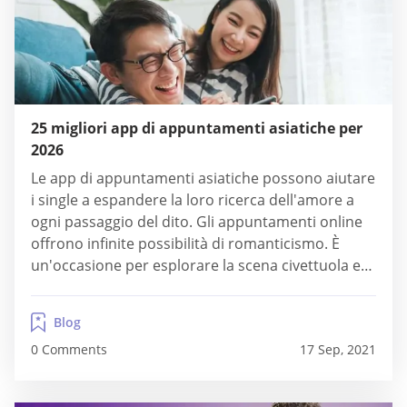
25 migliori app di appuntamenti asiatiche per
2026
Le app di appuntamenti asiatiche possono aiutare
i single a espandere la loro ricerca dell'amore a
ogni passaggio del dito. Gli appuntamenti online
offrono infinite possibilità di romanticismo. È
un'occasione per esplorare la scena civettuola e
chattare con persone che capiscono
perfettamente da dove vieni. Le app di
Blog
scorrimento intelligente utilizzano la tecnologia
0 Comments
17 Sep, 2021
per migliorare le probabilità di una persona...