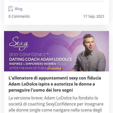
disturbi concomitanti. ADAA offre un elenco
Blog
gratuito di terapisti, un gruppo di supporto online
0 Comments
17 Sep, 2021
e altre risorse educative per aiutare le persone a
gestire la propria...
L'allenatore di appuntamenti sexy con fiducia
Adam LoDolce ispira e autorizza le donne a
perseguire l'uomo dei loro sogni
La versione breve: Adam LoDolce ha fondato la
società di coaching SexyConfidence per insegnare
alle donne single come navigare nella scena degli