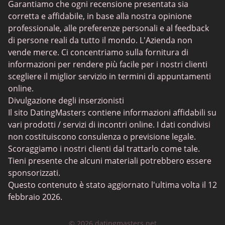
Garantiamo che ogni recensione presentata sia
Incontro casuale
corretta e affidabile, in base alla nostra opinione
Incontri BBW
professionale, alle preferenze personali e al feedback
di persone reali da tutto il mondo. L'Azienda non
Incontri Cougar
vende merce. Ci concentriamo sulla fornitura di
Incontri lesbici
informazioni per rendere più facile per i nostri clienti
scegliere il miglior servizio in termini di appuntamenti
Incontri senior
online.
Collarspace
Divulgazione degli inserzionisti
Il sito DatingMasters contiene informazioni affidabili su
Mingle2
vari prodotti / servizi di incontri online. I dati condivisi
Chatiw
non costituiscono consulenza o previsione legale.
Scoraggiamo i nostri clienti dal trattarlo come tale.
ChatAvenue
Tieni presente che alcuni materiali potrebbero essere
Flingster
sponsorizzati.
Questo contenuto è stato aggiornato l'ultima volta il 12
BlackPeopleMeet
febbraio 2026.
Secret Benefits
© 2026 datingmasters.net