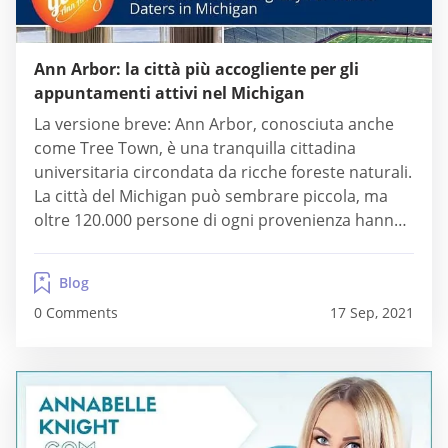
Ann Arbor: la città più accogliente per gli
appuntamenti attivi nel Michigan
La versione breve: Ann Arbor, conosciuta anche
come Tree Town, è una tranquilla cittadina
universitaria circondata da ricche foreste naturali.
La città del Michigan può sembrare piccola, ma
oltre 120.000 persone di ogni provenienza hanno
trovato casa qui. L'Università del Michigan, una
delle principali università pubbliche, contribuisce
Blog
all'atmosfera culturalmente ricca e diversificata di
0 Comments
17 Sep, 2021
questa comunità progressista. Gli appuntamenti
non sono...