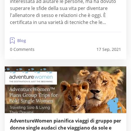
interessata ad aiutare le persone, ma ha dovuto
superare le sfide della sua vita per diventare
l'allenatore di sesso e relazioni che è oggi. È
certificata in una varietà di tecniche che le
consentono di aiutare gli individui e le coppie ad
avere relazioni più soddisfacenti, sia con se stesse
Blog
che con...
0 Comments
17 Sep, 2021
AdventureWomen pianifica viaggi di gruppo per
donne single audaci che viaggiano da sole e