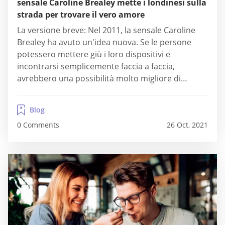
sensale Caroline Brealey mette i londinesi sulla
strada per trovare il vero amore
La versione breve: Nel 2011, la sensale Caroline
Brealey ha avuto un'idea nuova. Se le persone
potessero mettere giù i loro dispositivi e
incontrarsi semplicemente faccia a faccia,
avrebbero una possibilità molto migliore di
trovare l'amore. E aveva ragione. Da quando ha
avviato il suo pluripremiato servizio di
Blog
appuntamenti, Mutual Attraction, Caroline e il suo
0 Comments
26 Oct, 2021
team hanno messo in contatto...