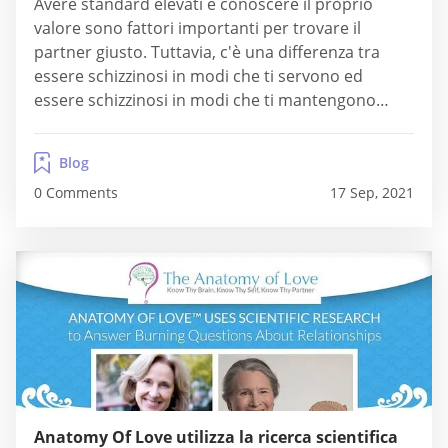
Avere standard elevati e conoscere il proprio
valore sono fattori importanti per trovare il
partner giusto. Tuttavia, c'è una differenza tra
essere schizzinosi in modi che ti servono ed
essere schizzinosi in modi che ti mantengono
single. Ad esempio, trarrai beneficio dall'essere
cauto su chi esci, conoscere qualcuno a un ritmo
Blog
appropriato e assicurarti di non accontentarti o
0 Comments
17 Sep, 2021
ignorare le...
Anatomy Of Love utilizza la ricerca scientifica