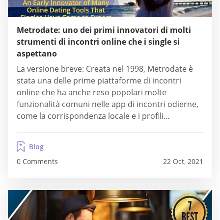
Metrodate: uno dei primi innovatori di molti
strumenti di incontri online che i single si
aspettano
La versione breve: Creata nel 1998, Metrodate è
stata una delle prime piattaforme di incontri
online che ha anche reso popolari molte
funzionalità comuni nelle app di incontri odierne,
come la corrispondenza locale e i profili
ricercabili. Gli utenti vedono una versione
personalizzata del sito web a seconda della loro
Blog
posizione e ristoranti e attività commerciali in
0 Comments
22 Oct, 2021
quelle città possono...