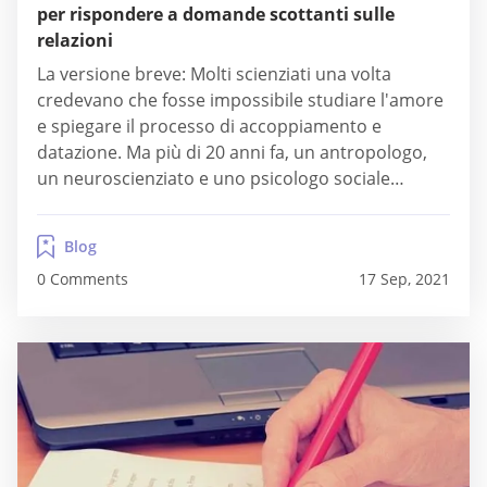
per rispondere a domande scottanti sulle
relazioni
La versione breve: Molti scienziati una volta
credevano che fosse impossibile studiare l'amore
e spiegare il processo di accoppiamento e
datazione. Ma più di 20 anni fa, un antropologo,
un neuroscienziato e uno psicologo sociale
decisero di fare un tentativo. Helen Fisher, Lucy
Brown e Art Aaron hanno trasformato la loro
Blog
ricerca in TheAnatomyOfLove.com, un sito Web in
0 Comments
17 Sep, 2021
cui i...