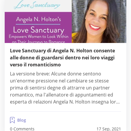
Love Sanctuary di Angela N. Holton consente
alle donne di guardarsi dentro nei loro viaggi
verso il romanticismo
La versione breve: Alcune donne sentono
un'enorme pressione nel cambiare se stesse
prima di sentirsi degne di attrarre un partner
romantico, ma l'allenatore di appuntamenti ed
esperta di relazioni Angela N. Holton insegna loro
che l'autenticità e l'amore per se stesse sono
chiavi fondamentali per trovare l'amore.
Blog
Attraverso la sua pratica di coaching privato Love
0 Comments
17 Sep, 2021
Sanctuary, corsi di gruppo online...