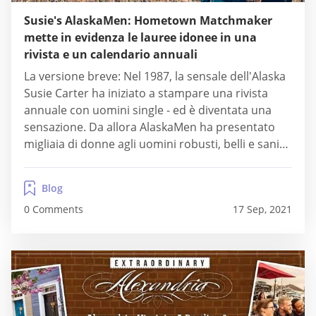
Susie's AlaskaMen: Hometown Matchmaker
mette in evidenza le lauree idonee in una
rivista e un calendario annuali
La versione breve: Nel 1987, la sensale dell'Alaska
Susie Carter ha iniziato a stampare una rivista
annuale con uomini single - ed è diventata una
sensazione. Da allora AlaskaMen ha presentato
migliaia di donne agli uomini robusti, belli e sani
dell'Ultima Frontiera. L'Alaska a volte può essere
un luogo freddo e solitario, ma l'impegno
Blog
affettuoso di una donna ha sciolto...
0 Comments
17 Sep, 2021