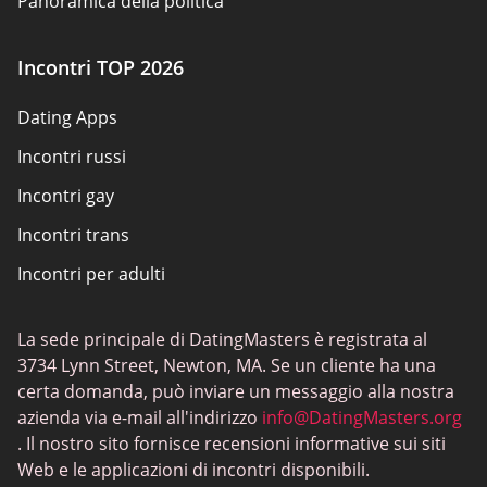
Panoramica della politica
Condizioni d’uso
Incontri TOP 2026
Mappa del sito
Dating Apps
Incontri russi
Incontri gay
Incontri trans
Incontri per adulti
Incontri con i giocatori
La sede principale di DatingMasters è registrata al
Siti di sesso
3734 Lynn Street, Newton, MA. Se un cliente ha una
Incontri interrazziali
certa domanda, può inviare un messaggio alla nostra
azienda via e-mail all'indirizzo
info@DatingMasters.org
Christian Dating
. Il nostro sito fornisce recensioni informative sui siti
Siti di chat sessuali
Web e le applicazioni di incontri disponibili.