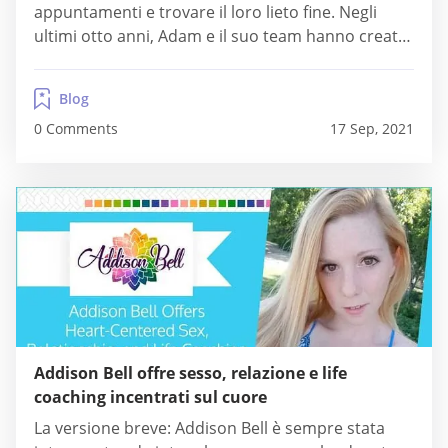
appuntamenti e trovare il loro lieto fine. Negli
ultimi otto anni, Adam e il suo team hanno creato
una libreria completa di video, articoli e
programmi online incentrati sulla costruzione
Blog
dell'autostima e sulla padronanza di tecniche di
0 Comments
17 Sep, 2021
appuntamenti...
Addison Bell offre sesso, relazione e life
coaching incentrati sul cuore
La versione breve: Addison Bell è sempre stata