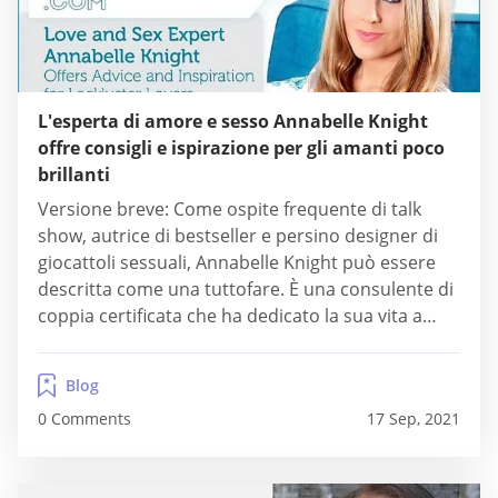
L'esperta di amore e sesso Annabelle Knight
offre consigli e ispirazione per gli amanti poco
brillanti
Versione breve: Come ospite frequente di talk
show, autrice di bestseller e persino designer di
giocattoli sessuali, Annabelle Knight può essere
descritta come una tuttofare. È una consulente di
coppia certificata che ha dedicato la sua vita a
migliorare la vita dei partner romantici, sia fuori
dal letto. A tal fine, fornisce consigli su sesso,
Blog
linguaggio del corpo e altri...
0 Comments
17 Sep, 2021