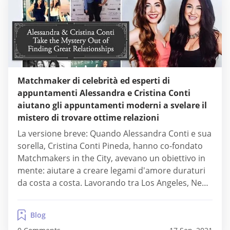
Matchmaker di celebrità ed esperti di
appuntamenti Alessandra e Cristina Conti
aiutano gli appuntamenti moderni a svelare il
mistero di trovare ottime relazioni
La versione breve: Quando Alessandra Conti e sua
sorella, Cristina Conti Pineda, hanno co-fondato
Matchmakers in the City, avevano un obiettivo in
mente: aiutare a creare legami d'amore duraturi
da costa a costa. Lavorando tra Los Angeles, New
York City, San Francisco e DC, il duo ha abbinato
clienti, dall'élite di Hollywood agli abitanti di
Blog
Manhattan di alto profilo, con...