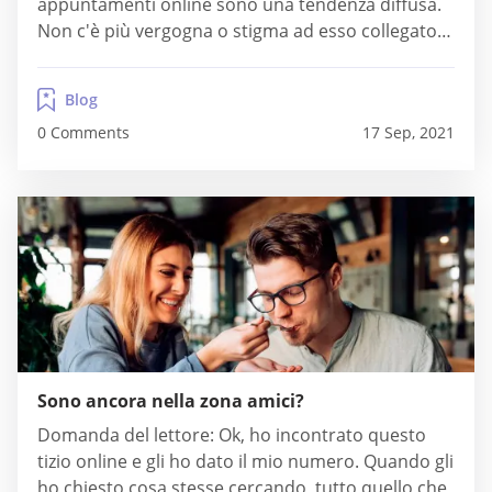
appuntamenti online sono una tendenza diffusa.
Non c'è più vergogna o stigma ad esso collegato e
ha fornito milioni di grandi connessioni a persone
che non si sarebbero mai incontrate nei modi
Blog
tradizionali. I siti di incontri legittimi sono...
0 Comments
17 Sep, 2021
Sono ancora nella zona amici?
Domanda del lettore: Ok, ho incontrato questo
tizio online e gli ho dato il mio numero. Quando gli
ho chiesto cosa stesse cercando, tutto quello che