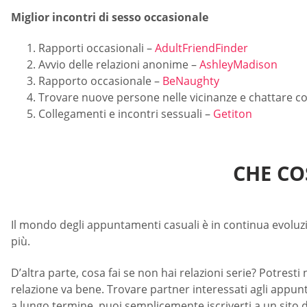
Miglior incontri di sesso occasionale
Rapporti occasionali –
AdultFriendFinder
Avvio delle relazioni anonime –
AshleyMadison
Rapporto occasionale –
BeNaughty
Trovare nuove persone nelle vicinanze e chattare c
Collegamenti e incontri sessuali –
Getiton
CHE CO
Il mondo degli appuntamenti casuali è in continua evoluzion
più.
D’altra parte, cosa fai se non hai relazioni serie? Potre
relazione va bene. Trovare partner interessati agli appunt
a lungo termine, puoi semplicemente iscriverti a un sito di