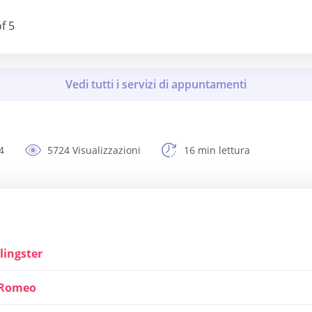
f 5
4
5724 Visualizzazioni
16 min lettura
lingster
tRomeo