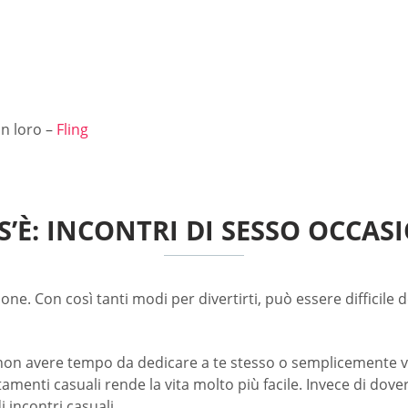
on loro –
Fling
S’È: INCONTRI DI SESSO OCCAS
e. Con così tanti modi per divertirti, può essere difficile d
sti non avere tempo da dedicare a te stesso o semplicemente 
amenti casuali rende la vita molto più facile. Invece di dov
 incontri casuali.