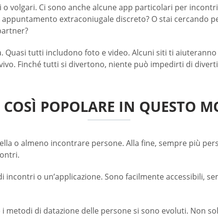
i o volgari. Ci sono anche alcune app particolari per incont
un appuntamento extraconiugale discreto? O stai cercando p
partner?
. Quasi tutti includono foto e video. Alcuni siti ti aiuterann
vo. Finché tutti si divertono, niente può impedirti di divertir
È COSÌ POPOLARE IN QUESTO 
mella o almeno incontrare persone. Alla fine, sempre più per
ontri.
i incontri o un’applicazione. Sono facilmente accessibili, se
e i metodi di datazione delle persone si sono evoluti. Non 