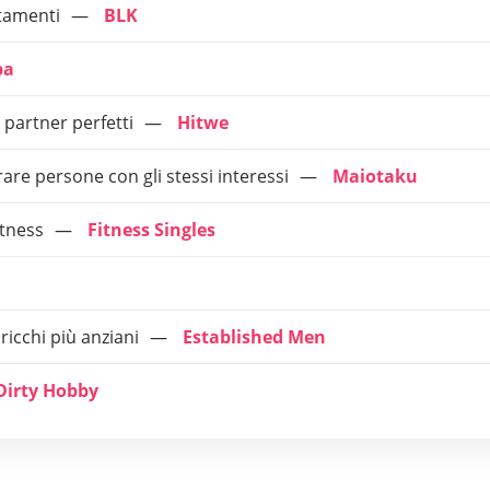
ntamenti
BLK
ba
partner perfetti
Hitwe
are persone con gli stessi interessi
Maiotaku
itness
Fitness Singles
icchi più anziani
Established Men
Dirty Hobby