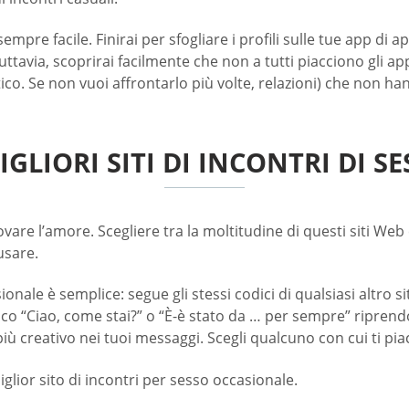
pre facile. Finirai per sfogliare i profili sulle tue app di
ttavia, scoprirai facilmente che non a tutti piacciono gli 
 Se non vuoi affrontarlo più volte, relazioni) che non hann
GLIORI SITI DI INCONTRI DI 
vare l’amore. Scegliere tra la moltitudine di questi siti Web
usare.
ionale è semplice: segue gli stessi codici di qualsiasi altro sit
tico “Ciao, come stai?” o “È-è stato da … per sempre” riprend
ù creativo nei tuoi messaggi. Scegli qualcuno con cui ti piac
iglior sito di incontri per sesso occasionale.