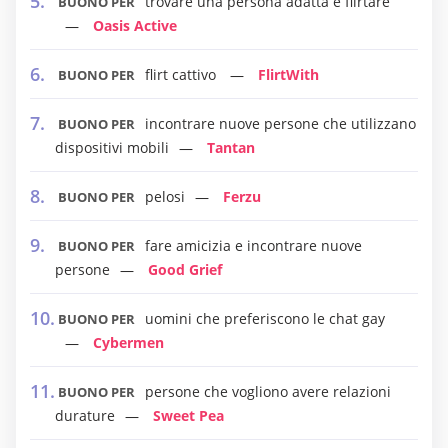
trovare una persona adatta e flirtare
BUONO PER
Oasis Active
flirt cattivo
FlirtWith
BUONO PER
incontrare nuove persone che utilizzano
BUONO PER
dispositivi mobili
Tantan
pelosi
Ferzu
BUONO PER
fare amicizia e incontrare nuove
BUONO PER
persone
Good Grief
uomini che preferiscono le chat gay
BUONO PER
Cybermen
persone che vogliono avere relazioni
BUONO PER
durature
Sweet Pea