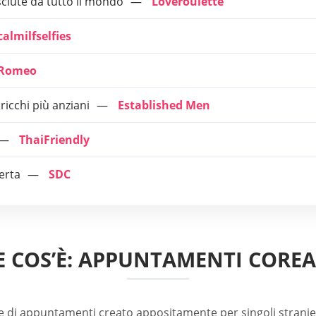
iute da tutto il mondo
Loveroulette
calmilfselfies
tRomeo
icchi più anziani
Established Men
ThaiFriendly
erta
SDC
E COS’È: APPUNTAMENTI COREA
 di appuntamenti creato appositamente per singoli stranier