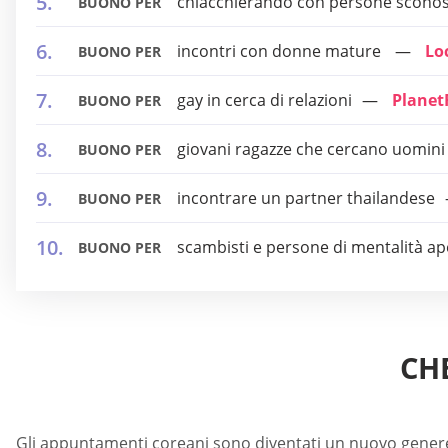
chiacchierando con persone sconosc
BUONO PER
incontri con donne mature
Lo
BUONO PER
gay in cerca di relazioni
Plane
BUONO PER
giovani ragazze che cercano uomini r
BUONO PER
incontrare un partner thailandese
BUONO PER
scambisti e persone di mentalità ap
BUONO PER
CH
Gli appuntamenti coreani sono diventati un nuovo genere