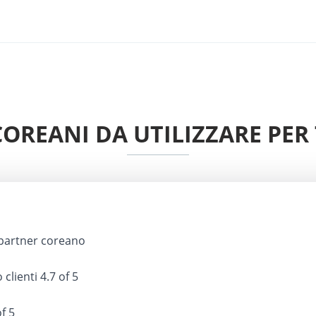
 COREANI DA UTILIZZARE PE
partner coreano
 clienti
4.7 of 5
f 5