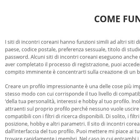
COME FUN
I siti di incontri coreani hanno funzioni simili ad altri sit
paese, codice postale, preferenza sessuale, titolo di studi
password. Alcuni siti di incontri coreani eseguono anche 
aver completato il processo di registrazione, puoi acceder
compito imminente è concentrarti sulla creazione di un be
Creare un profilo impressionante è una delle cose più im
stesso modo con cui corrisponde il tuo livello di compatibi
‘della tua personalità, interessi e hobby al tuo profilo. I
attraenti sul proprio profilo perché nessuno vuole uscire c
compatibili con i filtri di ricerca disponibili. Di solito, i f
posizione, hobby e altri parametri. Il sito di incontri cor
dall’interfaccia del tuo profilo. Puoi mettere mi piace ai tuoi
trovare rapidamente i membri. Nel caso in cui entrambi i me