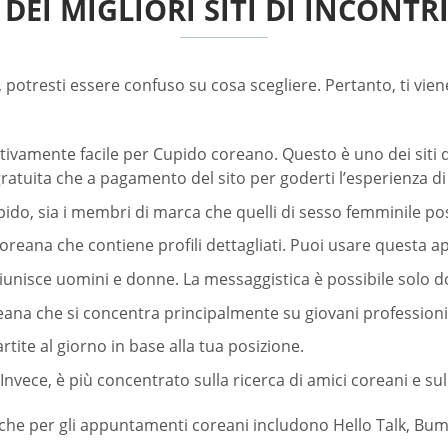
 DEI MIGLIORI SITI DI INCONTR
i, potresti essere confuso su cosa scegliere. Pertanto, ti viene
vamente facile per Cupido coreano. Questo è uno dei siti di i
ratuita che a pagamento del sito per goderti l’esperienza d
, sia i membri di marca che quelli di sesso femminile posso
eana che contiene profili dettagliati. Puoi usare questa a
iunisce uomini e donne. La messaggistica è possibile solo 
na che si concentra principalmente su giovani professionis
rtite al giorno in base alla tua posizione.
vece, è più concentrato sulla ricerca di amici coreani e su
 anche per gli appuntamenti coreani includono Hello Talk, Bum