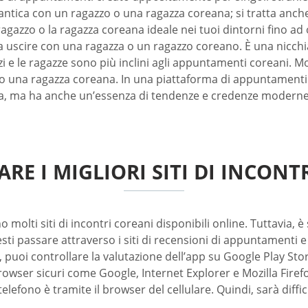
antica con un ragazzo o una ragazza coreana; si tratta anch
l ragazzo o la ragazza coreana ideale nei tuoi dintorni fino ad
 uscire con una ragazza o un ragazzo coreano. È una nicchia
i e le ragazze sono più inclini agli appuntamenti coreani. Molt
 o una ragazza coreana. In una piattaforma di appuntamenti c
ca, ma ha anche un’essenza di tendenze e credenze moderne. I
RE I MIGLIORI SITI DI INCONT
no molti siti di incontri coreani disponibili online. Tuttavia,
esti passare attraverso i siti di recensioni di appuntamenti e
 puoi controllare la valutazione dell’app su Google Play Sto
owser sicuri come Google, Internet Explorer e Mozilla Firefo
efono è tramite il browser del cellulare. Quindi, sarà difficile