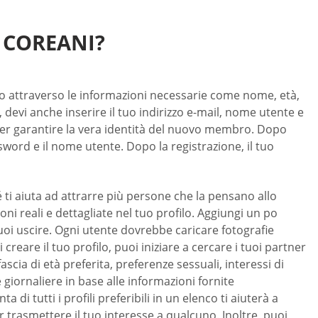
 COREANI?
l sito attraverso le informazioni necessarie come nome, età,
, devi anche inserire il tuo indirizzo e-mail, nome utente e
 per garantire la vera identità del nuovo membro. Dopo
sword e il nome utente. Dopo la registrazione, il tuo
ti aiuta ad attrarre più persone che la pensano allo
ni reali e dettagliate nel tuo profilo. Aggiungi un po
 vuoi uscire. Ogni utente dovrebbe caricare fotografie
reare il tuo profilo, puoi iniziare a cercare i tuoi partner
 fascia di età preferita, preferenze sessuali, interessi di
 giornaliere in base alle informazioni fornite
a di tutti i profili preferibili in un elenco ti aiuterà a
r trasmettere il tuo interesse a qualcuno. Inoltre, puoi