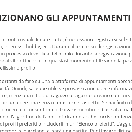
ZIONANO GLI APPUNTAMENTI
i di incontri usuali. Innanzitutto, è necessario registrarsi su
o, interessi, hobby, ecc. Durante il processo di registrazione
un processo di verifica del profilo durante la registrazione
e al sito di incontri in qualsiasi momento utilizzando la pas
llissimo profilo.
portanti da fare su una piattaforma di appuntamenti perché 
lità. Quindi, sarebbe utile se provassi a includere informazio
noltre, menziona il tipo di ragazzo o ragazza coreano con cui
on una persona senza conoscerne l’aspetto. Se hai finito di c
iltri di ricerca ti consentono di trovare membri in base alla tua
eano o l’algoritmo dell’app ti offriranno anche corrispondenze
 profili preferiti o includerli in un “Elenco preferiti”. L’aggiunt
mbri si piacciano, ci sarà una partita. Puoi inviare flirt pe