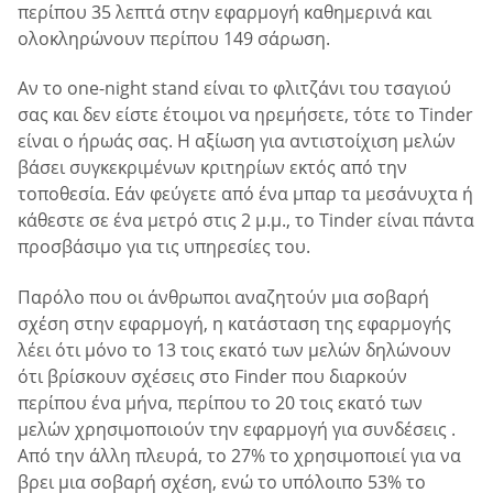
περίπου 35 λεπτά στην εφαρμογή καθημερινά και
ολοκληρώνουν περίπου 149 σάρωση.
Αν το one-night stand είναι το φλιτζάνι του τσαγιού
σας και δεν είστε έτοιμοι να ηρεμήσετε, τότε το Tinder
είναι ο ήρωάς σας. Η αξίωση για αντιστοίχιση μελών
βάσει συγκεκριμένων κριτηρίων εκτός από την
τοποθεσία. Εάν φεύγετε από ένα μπαρ τα μεσάνυχτα ή
κάθεστε σε ένα μετρό στις 2 μ.μ., το Tinder είναι πάντα
προσβάσιμο για τις υπηρεσίες του.
Παρόλο που οι άνθρωποι αναζητούν μια σοβαρή
σχέση στην εφαρμογή, η κατάσταση της εφαρμογής
λέει ότι μόνο το 13 τοις εκατό των μελών δηλώνουν
ότι βρίσκουν σχέσεις στο Finder που διαρκούν
περίπου ένα μήνα, περίπου το 20 τοις εκατό των
μελών χρησιμοποιούν την εφαρμογή για συνδέσεις .
Από την άλλη πλευρά, το 27% το χρησιμοποιεί για να
βρει μια σοβαρή σχέση, ενώ το υπόλοιπο 53% το