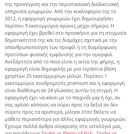
της προσέγγιση και την περιστασιακή διαδικτυακή
υπηρεσία γνωριμιών. Από την κυκλοφορία της το
2012, η εφαρμογή γνωριμιών έχει δημιουργήσει
περίπου 9 εκατομμύρια αγώνες μέχρι σήμερα. Η
εφαρμογή έχει βρεθεί στο προσκήνιο για τη στιγμιαία
δημοτικότητά της και τις διαμάχες σχετικά με την
απανθρωποποίηση των προφίλ ή τη διαμόρφωση
προτύπων φυσικής εμφάνισης για την ομορφιά.
Ανεξάρτητα από το ποια είναι η αιτία της φήμης, η
εφαρμογή είναι δημοφιλής με μια τεράστια βάση
χρηστών 25 εκατομμυρίων μελών. Περίπου 1
εκατομμύριο συνδρομητές premium και η εφαρμογή
είναι διαθέσιμη σε 24 γλώσσες αυτήν τη στιγμή. Η
εφαρμογή έχει να κάνει με το παιχνίδι yay ή όχι, αν
σας αρέσει κάποιος να σύρει προς τα δεξιά αν δεν
σύρετε προς τα αριστερά, μίλησε έτσι! Θέλετε να
μάθετε περισσότερα για άλλες εφαρμογές γνωριμιών;
Έχουμε πολλά άρθρα σύγκρισης στο ιστολόγιό μας,
για παράδειγμα
Tinder vs Plenty of Fish
,
Tinder vs