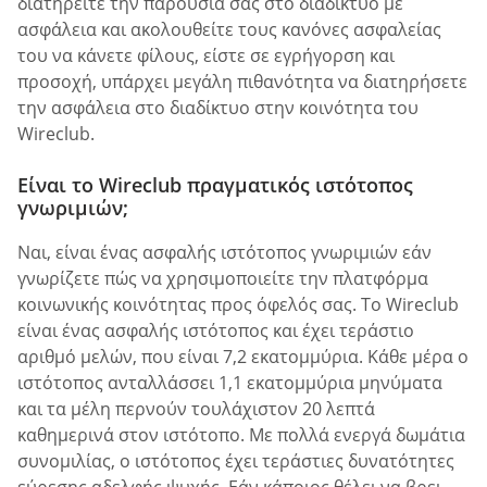
διατηρείτε την παρουσία σας στο διαδίκτυο με
ασφάλεια και ακολουθείτε τους κανόνες ασφαλείας
του να κάνετε φίλους, είστε σε εγρήγορση και
προσοχή, υπάρχει μεγάλη πιθανότητα να διατηρήσετε
την ασφάλεια στο διαδίκτυο στην κοινότητα του
Wireclub.
Είναι το Wireclub πραγματικός ιστότοπος
γνωριμιών;
Ναι, είναι ένας ασφαλής ιστότοπος γνωριμιών εάν
γνωρίζετε πώς να χρησιμοποιείτε την πλατφόρμα
κοινωνικής κοινότητας προς όφελός σας. Το Wireclub
είναι ένας ασφαλής ιστότοπος και έχει τεράστιο
αριθμό μελών, που είναι 7,2 εκατομμύρια. Κάθε μέρα ο
ιστότοπος ανταλλάσσει 1,1 εκατομμύρια μηνύματα
και τα μέλη περνούν τουλάχιστον 20 λεπτά
καθημερινά στον ιστότοπο. Με πολλά ενεργά δωμάτια
συνομιλίας, ο ιστότοπος έχει τεράστιες δυνατότητες
εύρεσης αδελφής ψυχής. Εάν κάποιος θέλει να βρει