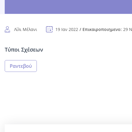
Λίλι Μέλανι
19 Ιαν 2022
Επικαιροποιημενο:
29 Ν
Τύποι Σχέσεων
Ραντεβού