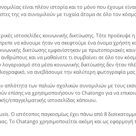
υνομιλίας είναι πλέον ιστορία και το μόνο που έχουμε είν
τες της να συνομιλούν με τυχαία άτομα σε όλο τον κόσμο
ερικές ιστοσελίδες κοινωνικής δικτύωσης. Τότε προέκυψε η
έπρεπε να κάνουμε ήταν να σκεφτούμε ένα όνομα χρήστη κ
οινωνικής δικτύωσης εμφανίστηκαν με πρωτοποριακές καινο
ανθρώπους και να μαθαίνετε τι συμβαίνει σε όλο τον κόσμο
ν λογαριασμό στα μέσα κοινωνικής δικτύωσης δεν ήταν πλ
βιογραφικό, να ανεβάσουμε την καλύτερη φωτογραφία μας γ
 την απλότητα των παλιών σχολικών συνομιλιών με τους ε
ούν επίσης να χρησιμοποιήσουν το Chatongo για να επικοι
κής/επαγγελματικής ιστοσελίδας κάποιου.
tusis. Ο ιστότοπος παγκοσμίως έχει πάνω από 8 δισεκατομ
μας. Το Chatango χρησιμοποιείται ακόμη και ως εφαρμογή