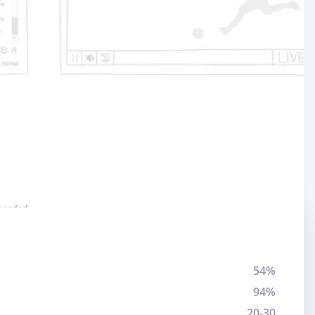
54%
94%
20-30