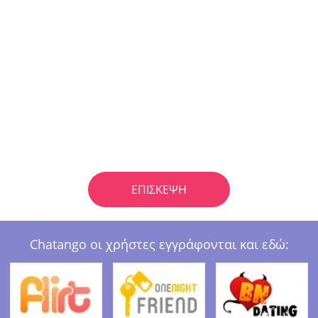
ΕΠΊΣΚΕΨΗ
Chatango οι χρήστες εγγράφονται και εδώ: