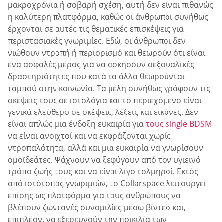
μακροχρόνια ή σοβαρή σχέση, αυτή δεν είναι πιθανώς
η καλύτερη πλατφόρμα, καθώς οι άνθρωποι συνήθως
έρχονται σε αυτές τις θεματικές επισκέψεις για
περιστασιακές γνωριμίες. Εδώ, οι άνθρωποι δεν
νιώθουν ντροπή ή περιορισμό και θεωρούν ότι είναι
ένα ασφαλές μέρος για να ασκήσουν σεξουαλικές
δραστηριότητες που κατά τα άλλα θεωρούνται
ταμπού στην κοινωνία. Τα μέλη συνήθως γράφουν τις
σκέψεις τους σε ιστολόγια και το περιεχόμενο είναι
γενικά ελεύθερο σε σκέψεις, λέξεις και εικόνες. Δεν
είναι απλώς μια ένδοξη ευκαιρία για
τους single BDSM
να είναι ανοιχτοί και να εκφράζονται χωρίς
ντροπαλότητα, αλλά και μια ευκαιρία να γνωρίσουν
ομοϊδεάτες. Ψάχνουν να ξεφύγουν από τον υγιεινό
τρόπο ζωής τους και να είναι λίγο τολμηροί. Εκτός
από ιστότοπος γνωριμιών, το Collarspace λειτουργεί
επίσης ως πλατφόρμα για τους ανθρώπους να
βλέπουν ζωντανές συνομιλίες μέσω βίντεο και,
επιπλέον, να εξερευνούν την ποικιλία των