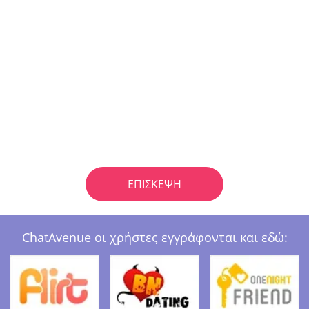
ΕΠΊΣΚΕΨΗ
ChatAvenue οι χρήστες εγγράφονται και εδώ: