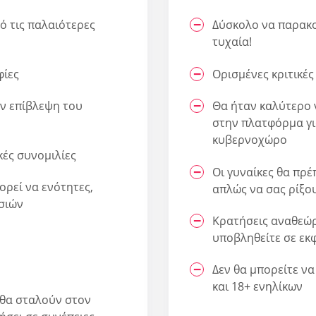
πό τις παλαιότερες
Δύσκολο να παρακο
τυχαία!
φίες
Ορισμένες κριτικές 
ν επίβλεψη του
Θα ήταν καλύτερο 
στην πλατφόρμα γι
κυβερνοχώρο
κές συνομιλίες
Οι γυναίκες θα πρέπ
πορεί να ενότητες,
απλώς να σας ρίξο
τσιών
Κρατήσεις αναθεώρη
υποβληθείτε σε εκ
Δεν θα μπορείτε να 
και 18+ ενηλίκων
 θα σταλούν στον