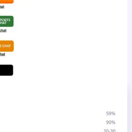
59%
90%
20-30