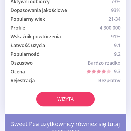
Aktywni odbiorcy
73%
Dopasowania jakościowe
93%
Popularny wiek
21-34
Profile
4 300 000
Wskaźnik powtórzenia
91%
Łatwość użycia
9.1
Popularność
9.2
Oszustwo
Bardzo rzadko
9.3
Ocena
Rejestracja
Bezpłatny
WIZYTA
Sweet Pea użytkownicy również się tutaj
rejestrują: