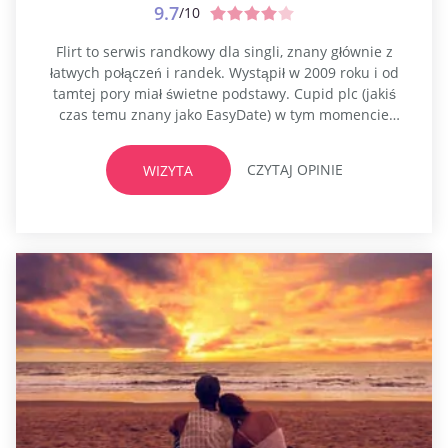
9.7
/10
Flirt to serwis randkowy dla singli, znany głównie z
łatwych połączeń i randek. Wystąpił w 2009 roku i od
tamtej pory miał świetne podstawy. Cupid plc (jakiś
czas temu znany jako EasyDate) w tym momencie
pozyskał Flirt i od czasu jego uzyskania zwiększył się o
ponad milion osób na całym świecie. Kiedyś wszystkie
CZYTAJ OPINIE
WIZYTA
atrakcje były bezpłatne dla kobiet; jednak, aby...