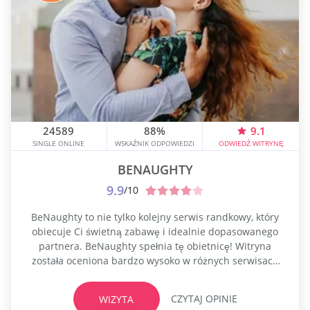
24589
88%
9.1
SINGLE ONLINE
WSKAŹNIK ODPOWIEDZI
ODWIEDŹ WITRYNĘ
BENAUGHTY
9.9
/10
BeNaughty to nie tylko kolejny serwis randkowy, który
obiecuje Ci świetną zabawę i idealnie dopasowanego
partnera. BeNaughty spełnia tę obietnicę! Witryna
została oceniona bardzo wysoko w różnych serwisach
randkowych. BeNaughty zdobywa idealne dziesięć na
dziesięć Największa baza członków Nowsze funkcje
CZYTAJ OPINIE
WIZYTA
interaktywne, które są regularnie wprowadzane dla