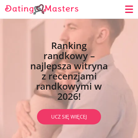
Ranking
randkowy –
najlepsza witryna
z recenzjami
randkowymi w
2026!
UCZ SIĘ WIĘCEJ