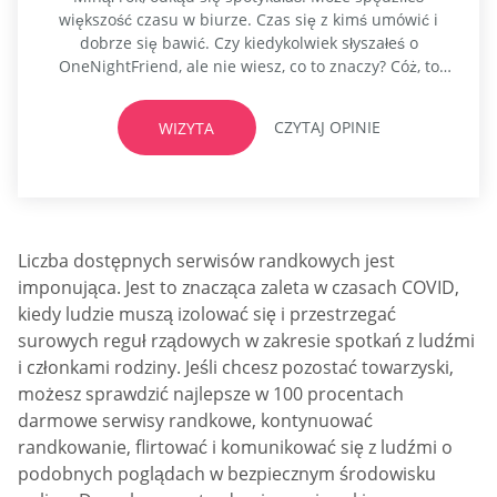
większość czasu w biurze. Czas się z kimś umówić i
dobrze się bawić. Czy kiedykolwiek słyszałeś o
OneNightFriend, ale nie wiesz, co to znaczy? Cóż, to
strona internetowa dla osób samotnych, które próbują
znaleźć przypadkowe randki. Tak, dobrze słyszałeś!
CZYTAJ OPINIE
WIZYTA
Wcześniej trzeba było iść do baru, żeby spotkać się z
jednym mężczyzną lub singielka...
Liczba dostępnych serwisów randkowych jest
imponująca. Jest to znacząca zaleta w czasach COVID,
kiedy ludzie muszą izolować się i przestrzegać
surowych reguł rządowych w zakresie spotkań z ludźmi
i członkami rodziny. Jeśli chcesz pozostać towarzyski,
możesz sprawdzić najlepsze w 100 procentach
darmowe serwisy randkowe, kontynuować
randkowanie, flirtować i komunikować się z ludźmi o
podobnych poglądach w bezpiecznym środowisku