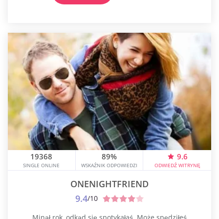
użytkowników Wielowarstwowe funkcje
bezpieczeństwa, które obejmują weryfikację profilu i
szybkie reagowanie na skargi BeNaughty...
19368
89%
9.6
SINGLE ONLINE
WSKAŹNIK ODPOWIEDZI
ODWIEDŹ WITRYNĘ
ONENIGHTFRIEND
9.4
/10
Minął rok, odkąd się spotykałaś. Może spędziłeś