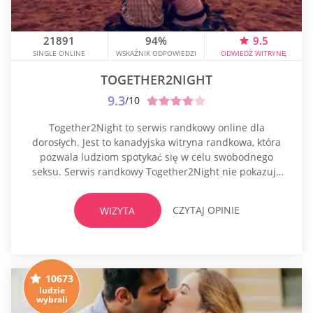
21891
94%
9.5
SINGLE ONLINE
WSKAŹNIK ODPOWIEDZI
ODWIEDŹ WITRYNĘ
TOGETHER2NIGHT
9.3
/10
Together2Night to serwis randkowy online dla
dorosłych. Jest to kanadyjska witryna randkowa, która
pozwala ludziom spotykać się w celu swobodnego
seksu. Serwis randkowy Together2Night nie pokazuje
innych potencjalnych dat w oparciu o lokalizację.
Zamiast tego portal randkowy pokazuje ci tylko tych,
CZYTAJ OPINIE
WIZYTA
którzy mają takie same preferencje jak ty, a także ci,
którzy podzielają twoje zamiary. Together2Night jest
dla tych, którzy...
10673
ludzie
wybrali