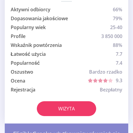
Aktywni odbiorcy
66%
Dopasowania jakościowe
79%
Popularny wiek
25-40
Profile
3 850 000
Wskaźnik powtórzenia
88%
Łatwość użycia
7.7
Popularność
7.4
Oszustwo
Bardzo rzadko
9.3
Ocena
Rejestracja
Bezpłatny
WIZYTA