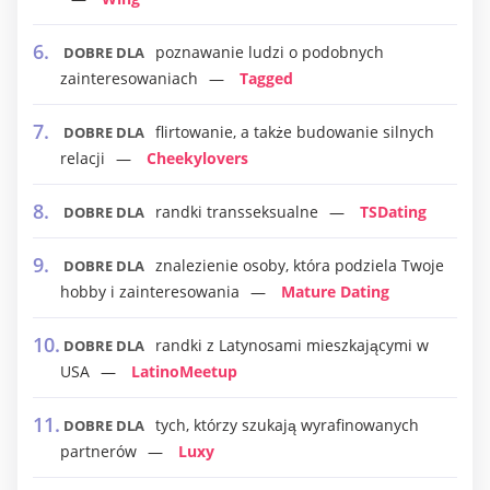
poznawanie ludzi o podobnych
DOBRE DLA
zainteresowaniach
Tagged
flirtowanie, a także budowanie silnych
DOBRE DLA
relacji
Cheekylovers
randki transseksualne
TSDating
DOBRE DLA
znalezienie osoby, która podziela Twoje
DOBRE DLA
hobby i zainteresowania
Mature Dating
randki z Latynosami mieszkającymi w
DOBRE DLA
USA
LatinoMeetup
tych, którzy szukają wyrafinowanych
DOBRE DLA
partnerów
Luxy