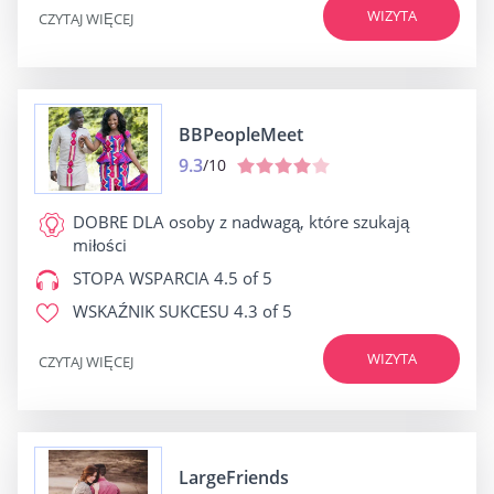
WIZYTA
CZYTAJ WIĘCEJ
BBPeopleMeet
9.3
/10
DOBRE DLA
osoby z nadwagą, które szukają
miłości
STOPA WSPARCIA
4.5 of 5
WSKAŹNIK SUKCESU
4.3 of 5
WIZYTA
CZYTAJ WIĘCEJ
LargeFriends