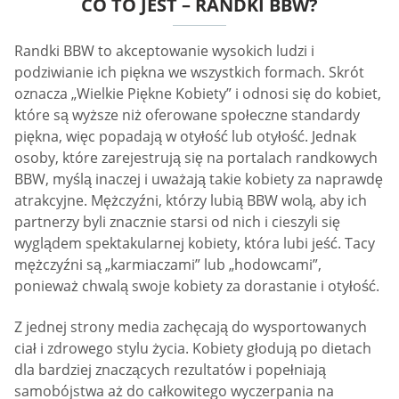
CO TO JEST – RANDKI BBW?
Randki BBW to akceptowanie wysokich ludzi i
podziwianie ich piękna we wszystkich formach. Skrót
oznacza „Wielkie Piękne Kobiety” i odnosi się do kobiet,
które są wyższe niż oferowane społeczne standardy
piękna, więc popadają w otyłość lub otyłość. Jednak
osoby, które zarejestrują się na portalach randkowych
BBW, myślą inaczej i uważają takie kobiety za naprawdę
atrakcyjne. Mężczyźni, którzy lubią BBW wolą, aby ich
partnerzy byli znacznie starsi od nich i cieszyli się
wyglądem spektakularnej kobiety, która lubi jeść. Tacy
mężczyźni są „karmiaczami” lub „hodowcami”,
ponieważ chwalą swoje kobiety za dorastanie i otyłość.
Z jednej strony media zachęcają do wysportowanych
ciał i zdrowego stylu życia. Kobiety głodują po dietach
dla bardziej znaczących rezultatów i popełniają
samobójstwa aż do całkowitego wyczerpania na