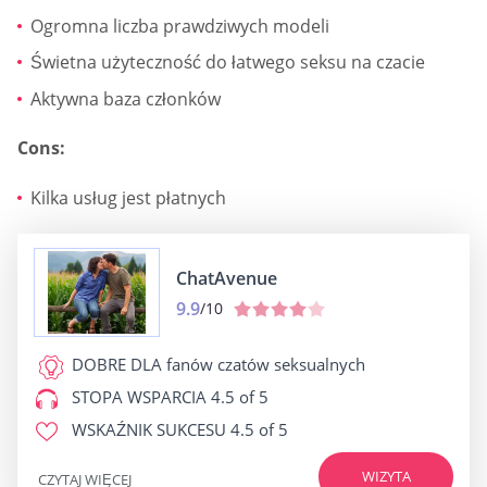
Ogromna liczba prawdziwych modeli
Świetna użyteczność do łatwego seksu na czacie
Aktywna baza członków
Cons:
Kilka usług jest płatnych
ChatAvenue
9.9
/10
DOBRE DLA
fanów czatów seksualnych
STOPA WSPARCIA
4.5 of 5
WSKAŹNIK SUKCESU
4.5 of 5
WIZYTA
CZYTAJ WIĘCEJ