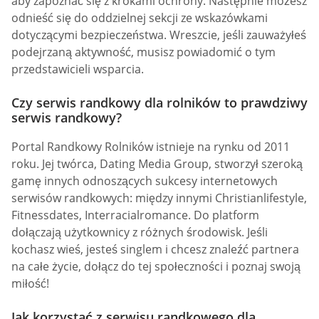
aby zapoznać się z krokami ochrony. Następnie możesz
odnieść się do oddzielnej sekcji ze wskazówkami
dotyczącymi bezpieczeństwa. Wreszcie, jeśli zauważyłeś
podejrzaną aktywność, musisz powiadomić o tym
przedstawicieli wsparcia.
Czy serwis randkowy dla rolników to prawdziwy
serwis randkowy?
Portal Randkowy Rolników istnieje na rynku od 2011
roku. Jej twórca, Dating Media Group, stworzył szeroką
gamę innych odnoszących sukcesy internetowych
serwisów randkowych: między innymi Christianlifestyle,
Fitnessdates, Interracialromance. Do platform
dołączają użytkownicy z różnych środowisk. Jeśli
kochasz wieś, jesteś singlem i chcesz znaleźć partnera
na całe życie, dołącz do tej społeczności i poznaj swoją
miłość!
Jak korzystać z serwisu randkowego dla