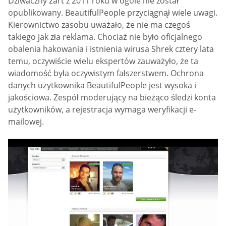
Dziwaczny żart z 2011 roku w ogóle nie został
opublikowany. BeautifulPeople przyciągnął wiele uwagi.
Kierownictwo zasobu uważało, że nie ma czegoś
takiego jak zła reklama. Chociaż nie było oficjalnego
obalenia hakowania i istnienia wirusa Shrek cztery lata
temu, oczywiście wielu ekspertów zauważyło, że ta
wiadomość była oczywistym fałszerstwem. Ochrona
danych użytkownika BeautifulPeople jest wysoka i
jakościowa. Zespół moderujący na bieżąco śledzi konta
użytkowników, a rejestracja wymaga weryfikacji e-
mailowej.