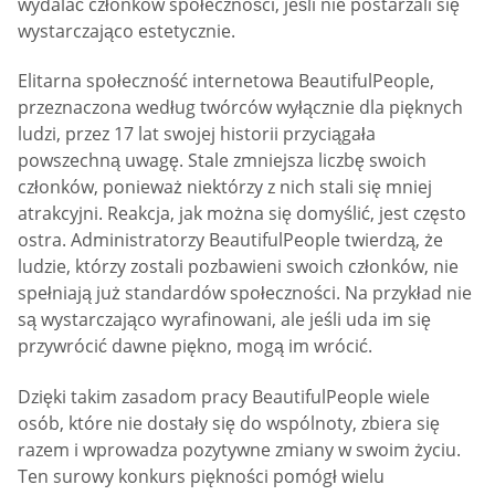
wydalać członków społeczności, jeśli nie postarzali się
wystarczająco estetycznie.
Elitarna społeczność internetowa BeautifulPeople,
przeznaczona według twórców wyłącznie dla pięknych
ludzi, przez 17 lat swojej historii przyciągała
powszechną uwagę. Stale zmniejsza liczbę swoich
członków, ponieważ niektórzy z nich stali się mniej
atrakcyjni. Reakcja, jak można się domyślić, jest często
ostra. Administratorzy BeautifulPeople twierdzą, że
ludzie, którzy zostali pozbawieni swoich członków, nie
spełniają już standardów społeczności. Na przykład nie
są wystarczająco wyrafinowani, ale jeśli uda im się
przywrócić dawne piękno, mogą im wrócić.
Dzięki takim zasadom pracy BeautifulPeople wiele
osób, które nie dostały się do wspólnoty, zbiera się
razem i wprowadza pozytywne zmiany w swoim życiu.
Ten surowy konkurs piękności pomógł wielu