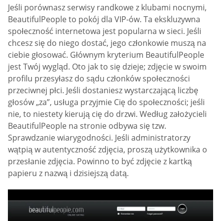
Jeśli porównasz serwisy randkowe z klubami nocnymi,
BeautifulPeople to pokój dla VIP-ów. Ta ekskluzywna
społeczność internetowa jest popularna w sieci. Jeśli
chcesz się do niego dostać, jego członkowie muszą na
ciebie głosować. Głównym kryterium BeautifulPeople
jest Twój wygląd. Oto jak to się dzieje; zdjęcie w swoim
profilu przesyłasz do sądu członków społeczności
przeciwnej płci. Jeśli dostaniesz wystarczającą liczbę
głosów „za”, usługa przyjmie Cię do społeczności; jeśli
nie, to niestety kierują cię do drzwi. Według założycieli
BeautifulPeople na stronie odbywa się tzw.
Sprawdzanie wiarygodności. Jeśli administratorzy
wątpią w autentyczność zdjęcia, proszą użytkownika o
przesłanie zdjęcia. Powinno to być zdjęcie z kartką
papieru z nazwą i dzisiejszą datą.