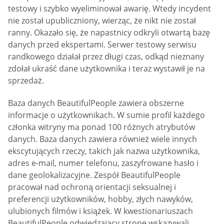
testowy i szybko wyeliminował awarię. Wtedy incydent
nie został upubliczniony, wierząc, że nikt nie został
ranny. Okazało się, że napastnicy odkryli otwartą bazę
danych przed ekspertami. Serwer testowy serwisu
randkowego działał przez długi czas, odkąd nieznany
zdołał ukraść dane użytkownika i teraz wystawił je na
sprzedaż.
Baza danych BeautifulPeople zawiera obszerne
informacje o użytkownikach. W sumie profil każdego
członka witryny ma ponad 100 różnych atrybutów
danych. Baza danych zawiera również wiele innych
ekscytujących rzeczy, takich jak nazwa użytkownika,
adres e-mail, numer telefonu, zaszyfrowane hasło i
dane geolokalizacyjne. Zespół BeautifulPeople
pracował nad ochroną orientacji seksualnej i
preferencji użytkowników, hobby, złych nawyków,
ulubionych filmów i książek. W kwestionariuszach
BeautifulPeople odwiedzający stronę wskazywali