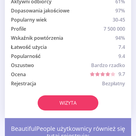
Aktywni odbiorcy
61%
Dopasowania jakościowe
97%
Popularny wiek
30-45
Profile
7 500 000
Wskaźnik powtórzenia
94%
Łatwość użycia
7.4
Popularność
9.4
Oszustwo
Bardzo rzadko
9.7
Ocena
Rejestracja
Bezpłatny
WIZYTA
BeautifulPeople użytkownicy również się
tutaj rejestrują: