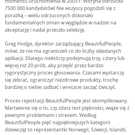
momentu uruchomienia w 2003 r. Witryna odrzuciła
7500 000 kandydatów! Nie wszyscy pogodzili się z
porażką – wielu odrzuconych dokonało
fundamentalnych zmian w wyglądzie w nadziei na
akceptację i nadal przeszło selekcję.
Greg Hodge, dyrektor zarządzający BeautifulPeople,
mówi, że nie ma ograniczeń co do liczby składanych
aplikacji. Dlatego niektórzy podejmują trzy, cztery lub
więcej niż 20 prób, aby przejść przez bardzo
rygorystyczny proces głosowania. Czasami wystarczy
się zebrać, ograniczyć niezdrowe produkty, trochę
bardziej o siebie zadbać i wreszcie zacząć ćwiczyć.
Proces rejestracji BeautifulPeople jest skomplikowany.
Martwienie się o to, czy zdasz test piękności, wiąże się z
pewnymi problemami i stresem. Według
BeautifulPeople pięć najpiękniejszych kategorii
dziewcząt to reprezentantki Norwegii, Szwecji, Islandii,