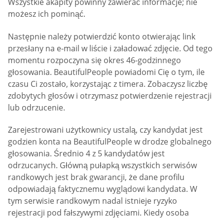
Wszystkie akapity powinny zawierać informacje; nie
możesz ich pominąć.
Następnie należy potwierdzić konto otwierając link
przesłany na e-mail w liście i załadować zdjęcie. Od tego
momentu rozpoczyna się okres 46-godzinnego
głosowania. BeautifulPeople powiadomi Cię o tym, ile
czasu Ci zostało, korzystając z timera. Zobaczysz liczbę
zdobytych głosów i otrzymasz potwierdzenie rejestracji
lub odrzucenie.
Zarejestrowani użytkownicy ustalą, czy kandydat jest
godzien konta na BeautifulPeople w drodze globalnego
głosowania. Średnio 4 z 5 kandydatów jest
odrzucanych. Główną pułapką wszystkich serwisów
randkowych jest brak gwarancji, że dane profilu
odpowiadają faktycznemu wyglądowi kandydata. W
tym serwisie randkowym nadal istnieje ryzyko
rejestracji pod fałszywymi zdjęciami. Kiedy osoba