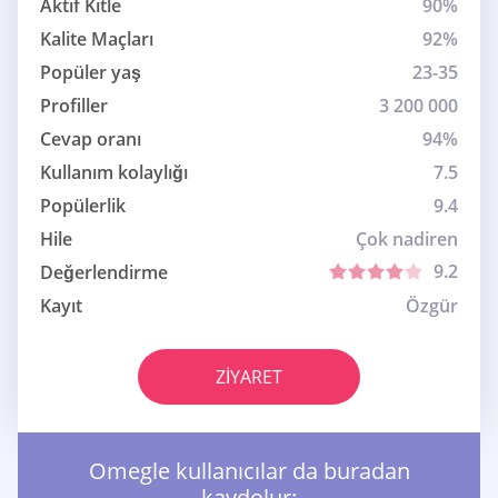
Aktif Kitle
90%
Kalite Maçları
92%
Popüler yaş
23-35
Profiller
3 200 000
Cevap oranı
94%
Kullanım kolaylığı
7.5
Popülerlik
9.4
Hile
Çok nadiren
9.2
Değerlendirme
Kayıt
Özgür
ZIYARET
Omegle kullanıcılar da buradan
kaydolur: