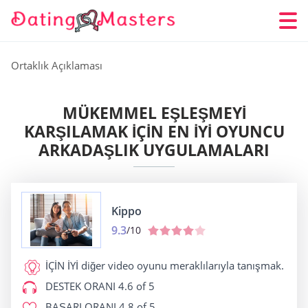
Ortaklık Açıklaması
MÜKEMMEL EŞLEŞMEYI
KARŞILAMAK IÇIN EN İYI OYUNCU
ARKADAŞLIK UYGULAMALARI
Kippo
9.3
/10
İÇİN İYİ
diğer video oyunu meraklılarıyla tanışmak.
DESTEK ORANI
4.6 of 5
BAŞARI ORANI
4.8 of 5