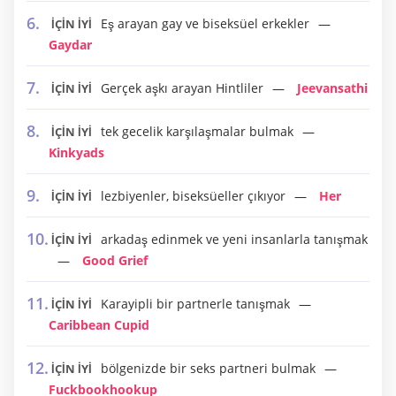
Eş arayan gay ve biseksüel erkekler
İÇİN İYİ
Gaydar
Gerçek aşkı arayan Hintliler
Jeevansathi
İÇİN İYİ
tek gecelik karşılaşmalar bulmak
İÇİN İYİ
Kinkyads
lezbiyenler, biseksüeller çıkıyor
Her
İÇİN İYİ
arkadaş edinmek ve yeni insanlarla tanışmak
İÇİN İYİ
Good Grief
Karayipli bir partnerle tanışmak
İÇİN İYİ
Caribbean Cupid
bölgenizde bir seks partneri bulmak
İÇİN İYİ
Fuckbookhookup