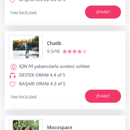
ZIYARET
TAM INCELEME
Chatib
9.5
/10
İÇİN İYİ
yabancılarla ücretsiz sohbet
DESTEK ORANI
4.4 of 5
BAŞARI ORANI
4.3 of 5
ZIYARET
TAM INCELEME
Mocospace