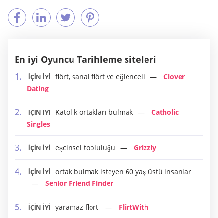
En iyi Oyuncu Tarihleme siteleri
flört, sanal flört ve eğlenceli
Clover
İÇİN İYİ
Dating
Katolik ortakları bulmak
Catholic
İÇİN İYİ
Singles
eşcinsel topluluğu
Grizzly
İÇİN İYİ
ortak bulmak isteyen 60 yaş üstü insanlar
İÇİN İYİ
Senior Friend Finder
yaramaz flört
FlirtWith
İÇİN İYİ