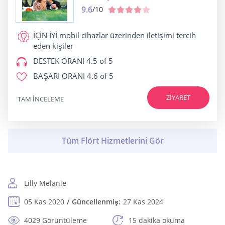
9.6
/10
İÇİN İYİ
mobil cihazlar üzerinden iletişimi tercih
eden kişiler
DESTEK ORANI
4.5 of 5
BAŞARI ORANI
4.6 of 5
ZIYARET
TAM INCELEME
Lilly Melanie
05 Kas 2020
Güncellenmiş:
27 Kas 2024
4029 Görüntüleme
15 dakika okuma