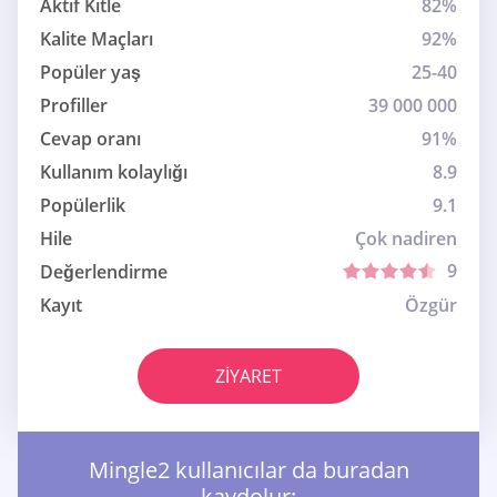
Aktif Kitle
82%
Kalite Maçları
92%
Popüler yaş
25-40
Profiller
39 000 000
Cevap oranı
91%
Kullanım kolaylığı
8.9
Popülerlik
9.1
Hile
Çok nadiren
9
Değerlendirme
Kayıt
Özgür
ZIYARET
Mingle2 kullanıcılar da buradan
kaydolur: