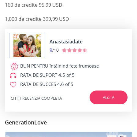
160 de credite 95,99 USD
1.000 de credite 399,99 USD
Anastasiadate
9
/10
BUN PENTRU
întâlnind fete frumoase
RATA DE SUPORT
4.5 of 5
RATA DE SUCCES
4.6 of 5
VIZITA
CITIȚI RECENZIA COMPLETĂ
GenerationLove