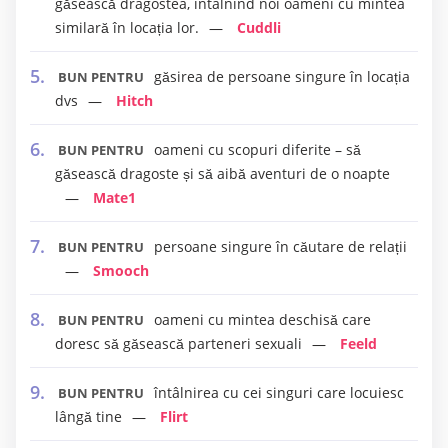
găsească dragostea, întâlnind noi oameni cu mintea
similară în locația lor.
Cuddli
găsirea de persoane singure în locația
BUN PENTRU
dvs
Hitch
oameni cu scopuri diferite – să
BUN PENTRU
găsească dragoste și să aibă aventuri de o noapte
Mate1
persoane singure în căutare de relații
BUN PENTRU
Smooch
oameni cu mintea deschisă care
BUN PENTRU
doresc să găsească parteneri sexuali
Feeld
întâlnirea cu cei singuri care locuiesc
BUN PENTRU
lângă tine
Flirt