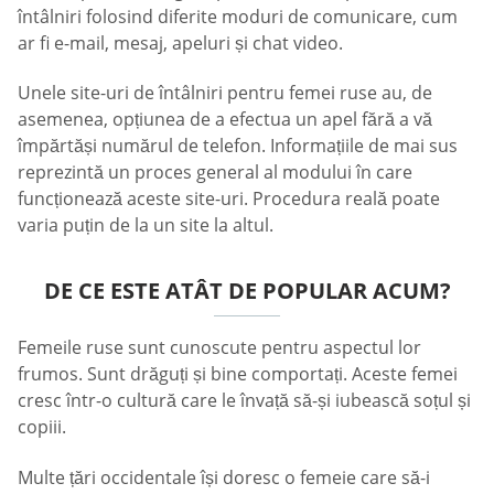
întâlniri folosind diferite moduri de comunicare, cum
ar fi e-mail, mesaj, apeluri și chat video.
Unele site-uri de întâlniri pentru femei ruse au, de
asemenea, opțiunea de a efectua un apel fără a vă
împărtăși numărul de telefon. Informațiile de mai sus
reprezintă un proces general al modului în care
funcționează aceste site-uri. Procedura reală poate
varia puțin de la un site la altul.
DE CE ESTE ATÂT DE POPULAR ACUM?
Femeile ruse sunt cunoscute pentru aspectul lor
frumos. Sunt drăguți și bine comportați. Aceste femei
cresc într-o cultură care le învață să-și iubească soțul și
copiii.
Multe țări occidentale își doresc o femeie care să-i