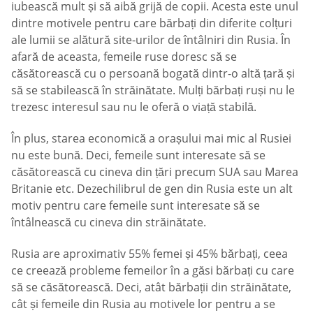
iubească mult și să aibă grijă de copii. Acesta este unul
dintre motivele pentru care bărbați din diferite colțuri
ale lumii se alătură site-urilor de întâlniri din Rusia. În
afară de aceasta, femeile ruse doresc să se
căsătorească cu o persoană bogată dintr-o altă țară și
să se stabilească în străinătate. Mulți bărbați ruși nu le
trezesc interesul sau nu le oferă o viață stabilă.
În plus, starea economică a orașului mai mic al Rusiei
nu este bună. Deci, femeile sunt interesate să se
căsătorească cu cineva din țări precum SUA sau Marea
Britanie etc. Dezechilibrul de gen din Rusia este un alt
motiv pentru care femeile sunt interesate să se
întâlnească cu cineva din străinătate.
Rusia are aproximativ 55% femei și 45% bărbați, ceea
ce creează probleme femeilor în a găsi bărbați cu care
să se căsătorească. Deci, atât bărbații din străinătate,
cât și femeile din Rusia au motivele lor pentru a se