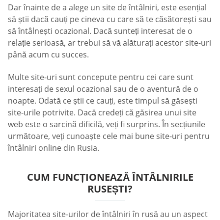
Dar înainte de a alege un site de întâlniri, este esențial
să știi dacă cauți pe cineva cu care să te căsătorești sau
să întâlnești ocazional. Dacă sunteți interesat de o
relație serioasă, ar trebui să vă alăturați acestor site-uri
până acum cu succes.
Multe site-uri sunt concepute pentru cei care sunt
interesați de sexul ocazional sau de o aventură de o
noapte. Odată ce știi ce cauți, este timpul să găsești
site-urile potrivite. Dacă credeți că găsirea unui site
web este o sarcină dificilă, veți fi surprins. În secțiunile
următoare, veți cunoaște cele mai bune site-uri pentru
întâlniri online din Rusia.
CUM FUNCȚIONEAZĂ ÎNTÂLNIRILE
RUSEȘTI?
Majoritatea site-urilor de întâlniri în rusă au un aspect