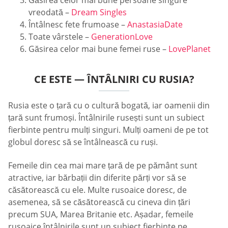
Găsirea celor mai bune persoane singure
vreodată –
Dream Singles
Întâlnesc fete frumoase –
AnastasiaDate
Toate vârstele –
GenerationLove
Găsirea celor mai bune femei ruse –
LovePlanet
CE ESTE — ÎNTÂLNIRI CU RUSIA?
Rusia este o țară cu o cultură bogată, iar oamenii din
țară sunt frumoși. Întâlnirile rusești sunt un subiect
fierbinte pentru mulți singuri. Mulți oameni de pe tot
globul doresc să se întâlnească cu ruși.
Femeile din cea mai mare țară de pe pământ sunt
atractive, iar bărbații din diferite părți vor să se
căsătorească cu ele. Multe rusoaice doresc, de
asemenea, să se căsătorească cu cineva din țări
precum SUA, Marea Britanie etc. Așadar, femeile
rusoaice întâlnirile sunt un subiect fierbinte pe