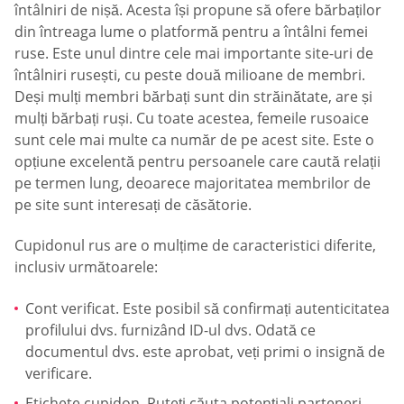
întâlniri de nișă. Acesta își propune să ofere bărbaților
din întreaga lume o platformă pentru a întâlni femei
ruse. Este unul dintre cele mai importante site-uri de
întâlniri rusești, cu peste două milioane de membri.
Deși mulți membri bărbați sunt din străinătate, are și
mulți bărbați ruși. Cu toate acestea, femeile rusoaice
sunt cele mai multe ca număr de pe acest site. Este o
opțiune excelentă pentru persoanele care caută relații
pe termen lung, deoarece majoritatea membrilor de
pe site sunt interesați de căsătorie.
Cupidonul rus are o mulțime de caracteristici diferite,
inclusiv următoarele:
Cont verificat. Este posibil să confirmați autenticitatea
profilului dvs. furnizând ID-ul dvs. Odată ce
documentul dvs. este aprobat, veți primi o insignă de
verificare.
Etichete cupidon. Puteți căuta potențiali parteneri