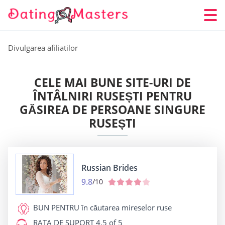
Divulgarea afiliatilor
CELE MAI BUNE SITE-URI DE
ÎNTÂLNIRI RUSEȘTI PENTRU
GĂSIREA DE PERSOANE SINGURE
RUSEȘTI
Russian Brides
9.8
/10
BUN PENTRU
în căutarea mireselor ruse
RATA DE SUPORT
4.5 of 5