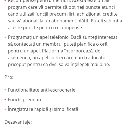
Recompense pentru membri. Acesta este un alt
program care vă permite să obțineți puncte atunci
când utilizați funcții precum flirt, achiziționați credite
sau vă abonați la un abonament plătit. Puteți schimba
aceste puncte pentru recompense.
Programați un apel telefonic. Dacă sunteți interesat
să contactați un membru, puteți planifica o oră
pentru un apel. Platforma încorporează, de
asemenea, un apel cu trei căi cu un traducător
priceput pentru ca dvs. să vă înțelegeți mai bine.
Pro:
Funcționalitate anti-escrocherie
Funcții premium
Înregistrare rapidă și simplificată
Dezavantaje: