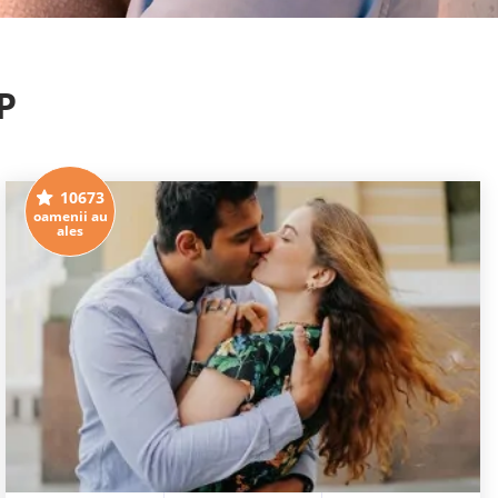
P
10673
oamenii au
ales