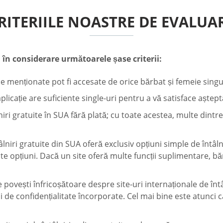
RITERIILE NOASTRE DE EVALUA
 în considerare următoarele șase criterii:
le menționate pot fi accesate de orice bărbat și femeie singur,
licație are suficiente single-uri pentru a vă satisface așteptă
niri gratuite în SUA fără plată; cu toate acestea, multe dintr
ntâlniri gratuite din SUA oferă exclusiv opțiuni simple de întâ
i alte opțiuni. Dacă un site oferă multe funcții suplimentare, 
 povești înfricoșătoare despre site-uri internaționale de întâln
cții de confidențialitate încorporate. Cel mai bine este atunc