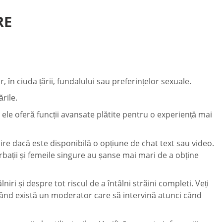
RE
 în ciuda țării, fundalului sau preferințelor sexuale.
rile.
e ele oferă funcții avansate plătite pentru o experiență mai
lnire dacă este disponibilă o opțiune de chat text sau video.
bărbații și femeile singure au șanse mai mari de a obține
iri și despre tot riscul de a întâlni străini completi. Veți
i când există un moderator care să intervină atunci când