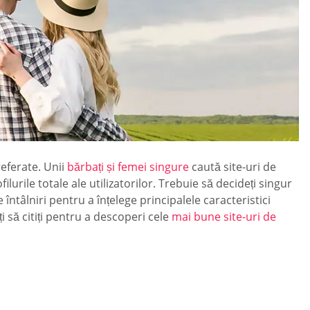
referate. Unii
bărbați și femei singure
caută site-uri de
ilurile totale ale utilizatorilor. Trebuie să decideți singur
întâlniri pentru a înțelege principalele caracteristici
 să citiți pentru a descoperi cele
mai bune site-uri de