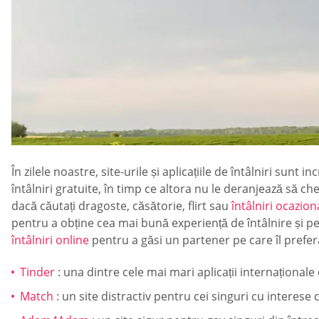
În zilele noastre, site-urile și aplicațiile de întâlniri sun
întâlniri gratuite, în timp ce altora nu le deranjează să che
dacă căutați dragoste, căsătorie, flirt sau
întâlniri ocazion
pentru a obține cea mai bună experiență de întâlnire și pe
întâlniri online
pentru a găsi un partener pe care îl prefera
Tinder
: una dintre cele mai mari aplicații internaționale d
Match
: un site distractiv pentru cei singuri cu interes