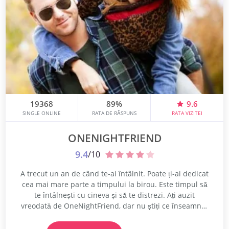
19368
89%
9.6
SINGLE ONLINE
RATA DE RĂSPUNS
RATA VIZITEI
ONENIGHTFRIEND
9.4
/10
A trecut un an de când te-ai întâlnit. Poate ți-ai dedicat
cea mai mare parte a timpului la birou. Este timpul să
te întâlnești cu cineva și să te distrezi. Ați auzit
vreodată de OneNightFriend, dar nu știți ce înseamnă?
Ei bine, este un site web pentru persoane singure care
încearcă să găsească întâlniri ocazionale. Da, ai auzit