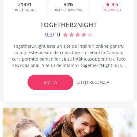
21891
94%
9.5
SINGLE ONLINE
RATA DE RĂSPUNS
RATA VIZITEI
TOGETHER2NIGHT
9.3
/10
Together2Night este un site de întâlniri online pentru
adulți. Este un site de conectare cu sediul în Canada,
care permite oamenilor să se întâlnească pentru a face
sex ocazional. Site-ul de întâlniri Together2Night nu vă
arată celelalte date potențiale în funcție de locație. În
schimb, tot ceea ce îți arată site-ul de întâlniri sunt cei
VIZITA
CITIȚI RECENZIA
care împărtășesc aceeași preferință ca...