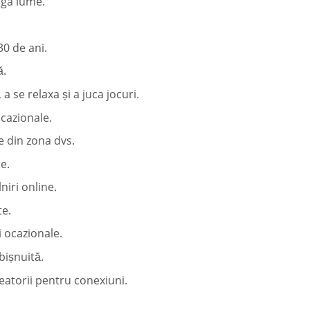
aga lume.
30 de ani.
ă.
a se relaxa și a juca jocuri.
ocazionale.
e din zona dvs.
e.
niri online.
te.
i ocazionale.
bișnuită.
leatorii pentru conexiuni.