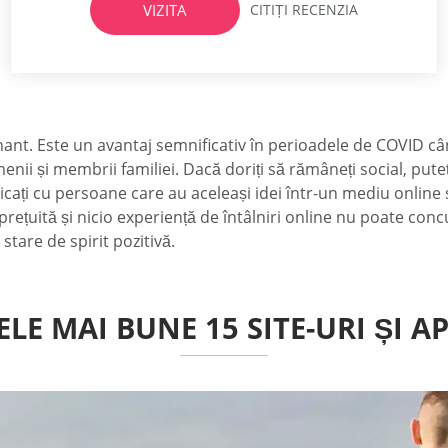
VIZITA
CITIȚI RECENZIA
bine! Înainte,...
ant. Este un avantaj semnificativ în perioadele de COVID câ
menii și membrii familiei. Dacă doriți să rămâneți social, put
municați cu persoane care au aceleași idei într-un mediu online 
prețuită și nicio experiență de întâlniri online nu poate co
stare de spirit pozitivă.
LE MAI BUNE 15 SITE-URI ȘI AP