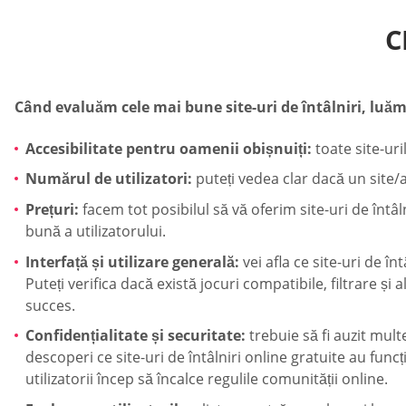
C
Când evaluăm cele mai bune site-uri de întâlniri, luăm
Accesibilitate pentru oamenii obișnuiți:
toate site-uri
Numărul de utilizatori:
puteți vedea clar dacă un site/ap
Prețuri:
facem tot posibilul să vă oferim site-uri de întâl
bună a utilizatorului.
Interfață și utilizare generală:
vei afla ce site-uri de î
Puteți verifica dacă există jocuri compatibile, filtrare ș
succes.
Confidențialitate și securitate:
trebuie să fi auzit multe
descoperi ce site-uri de întâlniri online gratuite au fun
utilizatorii încep să încalce regulile comunității online.