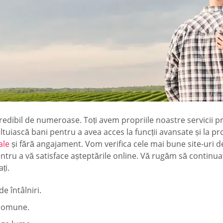
t incredibil de numeroase. Toți avem propriile noastre servicii p
ltuiască bani pentru a avea acces la funcții avansate și la prof
ale
și fără angajament. Vom verifica cele mai bune site-uri de 
ntru a vă satisface așteptările online. Vă rugăm să continuați
ți.
e întâlniri.
e comune.