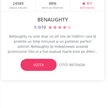
24589
88%
9.1
SINGLE ONLINE
RATA DE RĂSPUNS
RATA VIZITEI
BENAUGHTY
9.9
/10
BeNaughty nu este doar un alt site de întâlniri care îți
promite un timp minunat și un partener perfect
potrivit. BeNaughty își îndeplinește această
promisiune! Site-ul a fost evaluat foarte bine pe diferite
site-uri de recenzii de întâlniri. BeNaughty înscrie
perfect zece la zece pentru Cea mai mare bază de date
VIZITA
CITIȚI RECENZIA
de membri Caracteristici interactive mai noi care sunt
introduse...