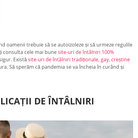
nd oamenii trebuie să se autoizoleze și să urmeze regulile
eți consulta cele mai bune
site-uri de întâlniri 100%
sigur. Există
site-uri de întâlniri tradiționale, gay, creștine
ncura. Să sperăm că pandemia se va încheia în curând și
LICAȚII DE ÎNTÂLNIRI