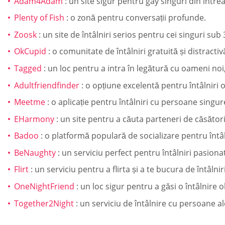
Adam4Adam
: un site sigur pentru gay singuri din între
Plenty of Fish
: o zonă pentru conversații profunde.
Zoosk
: un site de întâlniri serios pentru cei singuri sub 
OkCupid
: o comunitate de întâlniri gratuită și distractiv
Tagged
: un loc pentru a intra în legătură cu oameni noi, 
Adultfriendfinder
: o opțiune excelentă pentru întâlniri 
Meetme
: o aplicație pentru întâlniri cu persoane singur
EHarmony
: un site pentru a căuta parteneri de căsători
Badoo
: o platformă populară de socializare pentru întâl
BeNaughty
: un serviciu perfect pentru întâlniri pasiona
Flirt
: un serviciu pentru a flirta și a te bucura de întâlnir
OneNightFriend
: un loc sigur pentru a găsi o întâlnire o
Together2Night
: un serviciu de întâlnire cu persoane a