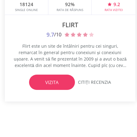
18124
92%
9.2
SINGLE ONLINE
RATA DE RĂSPUNS
RATA VIZITEI
FLIRT
9.7
/10
Flirt este un site de întâlniri pentru cei singuri,
remarcat în general pentru conexiuni și conexiuni
ușoare. A venit să fie prezentat în 2009 și a avut o bază
excelentă din acel moment înainte. Cupid plc (cu ceva
timp în urmă cunoscut sub numele de EasyDate) la acel
moment a procurat Flirt și, de la obținerea sa, a crescut
VIZITA
CITIȚI RECENZIA
cu...