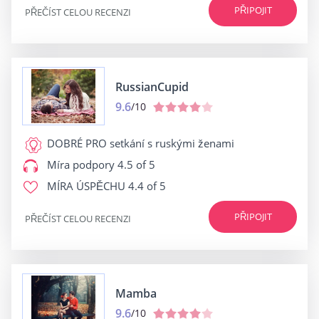
PŘIPOJIT
PŘEČÍST CELOU RECENZI
RussianCupid
9.6
/10
DOBRÉ PRO
setkání s ruskými ženami
Míra podpory
4.5 of 5
MÍRA ÚSPĚCHU
4.4 of 5
PŘIPOJIT
PŘEČÍST CELOU RECENZI
Mamba
9.6
/10