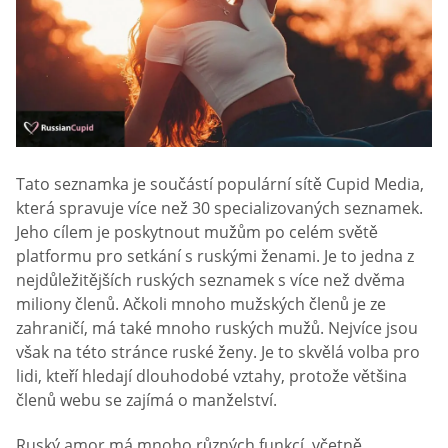
Tato seznamka je součástí populární sítě Cupid Media,
která spravuje více než 30 specializovaných seznamek.
Jeho cílem je poskytnout mužům po celém světě
platformu pro setkání s ruskými ženami. Je to jedna z
nejdůležitějších ruských seznamek s více než dvěma
miliony členů. Ačkoli mnoho mužských členů je ze
zahraničí, má také mnoho ruských mužů. Nejvíce jsou
však na této stránce ruské ženy. Je to skvělá volba pro
lidi, kteří hledají dlouhodobé vztahy, protože většina
členů webu se zajímá o manželství.
Ruský amor má mnoho různých funkcí, včetně