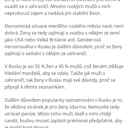
usadit se v zahraničí. Mnoho ruských mužů v nich
neprobouzí zájem a nedává jim stabilní život.
Ekonomická situace menšího ruského města navíc není
dobrá. Ženy se tedy zajímají o svatbu s někým ze zemí
jako USA nebo Velká Británie atd. Genderová
nerovnováha v Rusku je dalším důvodem, proč se ženy
zajímají o setkání s někým ze zahraničí.
V Rusku je asi 55 % žen a 45 % mužů, což ženám ztěžuje
hledání manželů, aby se vdaly. Takže jak muži v
zahraničí, tak ženy v Rusku mají své důvody, proč se
připojit k těmto seznamkám.
Dalším důvodem popularity seznamování v Rusku je to,
že většina stránek je pro ženy zdarma. Nemusíte tedy
utrácet peníze. Místo toho muži, kteří s nimi chtějí
randit, budou muset zaplatit prémiové předplatné, aby
je mohli kontaktovat.