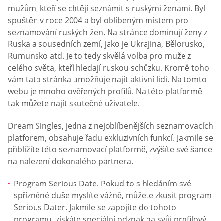
mužům, kteří se chtějí seznámit s ruskými ženami. Byl
spuštěn v roce 2004 a byl oblíbeným místem pro
seznamování ruských žen. Na stránce dominují ženy z
Ruska a sousedních zemí, jako je Ukrajina, Bělorusko,
Rumunsko atd. Je to tedy skvělá volba pro muže z
celého světa, kteří hledají ruskou schůzku. Kromě toho
vám tato stránka umožňuje najít aktivní lidi. Na tomto
webu je mnoho ověřených profilů. Na této platformě
tak můžete najít skutečné uživatele.
Dream Singles, jedna z nejoblíbenějších seznamovacích
platforem, obsahuje řadu exkluzivních funkcí. Jakmile se
přiblížíte této seznamovací platformě, zvýšíte své šance
na nalezení dokonalého partnera.
Program Serious Date. Pokud to s hledáním své
spřízněné duše myslíte vážně, můžete zkusit program
Serious Dater. Jakmile se zapojíte do tohoto
programu, získáte speciální odznak na svůj profilový