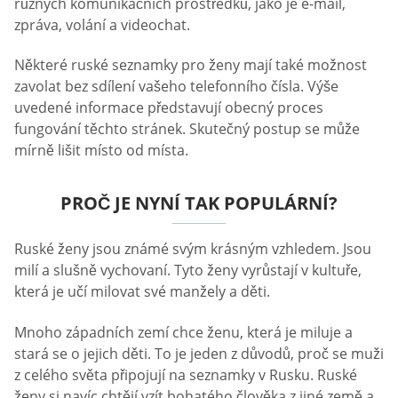
různých komunikačních prostředků, jako je e-mail,
zpráva, volání a videochat.
Některé ruské seznamky pro ženy mají také možnost
zavolat bez sdílení vašeho telefonního čísla. Výše
uvedené informace představují obecný proces
fungování těchto stránek. Skutečný postup se může
mírně lišit místo od místa.
PROČ JE NYNÍ TAK POPULÁRNÍ?
Ruské ženy jsou známé svým krásným vzhledem. Jsou
milí a slušně vychovaní. Tyto ženy vyrůstají v kultuře,
která je učí milovat své manžely a děti.
Mnoho západních zemí chce ženu, která je miluje a
stará se o jejich děti. To je jeden z důvodů, proč se muži
z celého světa připojují na seznamky v Rusku. Ruské
ženy si navíc chtějí vzít bohatého člověka z jiné země a