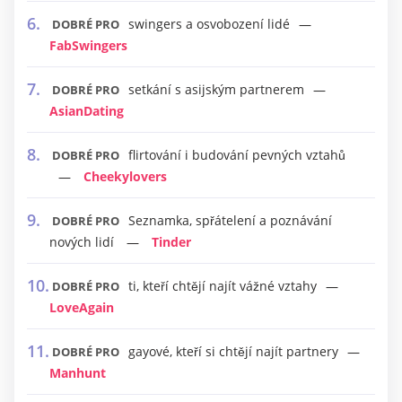
swingers a osvobození lidé
DOBRÉ PRO
FabSwingers
setkání s asijským partnerem
DOBRÉ PRO
AsianDating
flirtování i budování pevných vztahů
DOBRÉ PRO
Cheekylovers
Seznamka, spřátelení a poznávání
DOBRÉ PRO
nových lidí
Tinder
ti, kteří chtějí najít vážné vztahy
DOBRÉ PRO
LoveAgain
gayové, kteří si chtějí najít partnery
DOBRÉ PRO
Manhunt