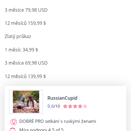
3 měsíce 79,98 USD
12 měsíců 159,99 $
Zlatý průkaz
1 měsíc 34,99 $
3 měsíce 69,98 USD
12 měsíců 139,99 $
RussianCupid
9.6
/10
DOBRÉ PRO
setkání s ruskými ženami
Míra podpory
4.5 of 5