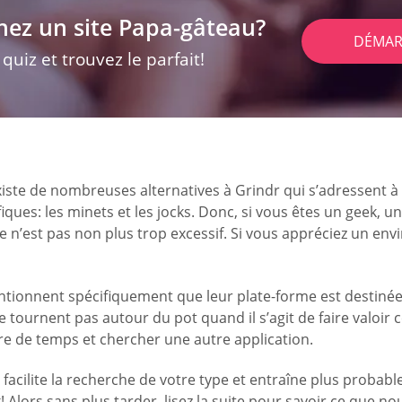
hez un site Papa-gâteau?
DÉMAR
uiz et trouvez le parfait!
existe de nombreuses alternatives à Grindr qui s’adressent
ques: les minets et les jocks. Donc, si vous êtes un geek,
 n’est pas non plus trop excessif. Si vous appréciez un envir
 mentionnent spécifiquement que leur plate-forme est destiné
s ne tournent pas autour du pot quand il s’agit de faire valoir
re de temps et chercher une autre application.
n facilite la recherche de votre type et entraîne plus prob
Alors sans plus tarder, lisez la suite pour savoir ce que n