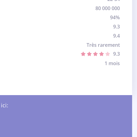
80 000 000
94%
9.3
9.4
Très rarement
9.3
1 mois
ici: