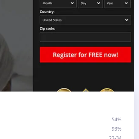
54%
93%
22-34