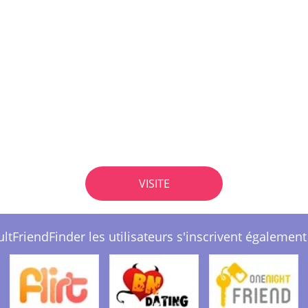
VISITE
ltFriendFinder les utilisateurs s'inscrivent également 