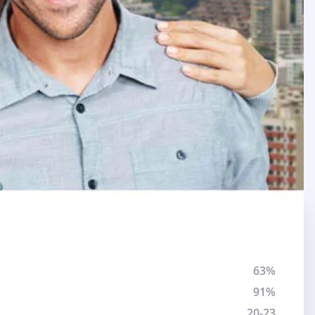
63%
91%
20-23