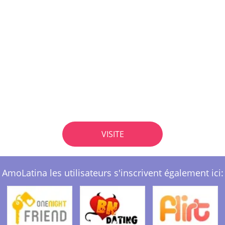
VISITE
AmoLatina les utilisateurs s'inscrivent également ici: