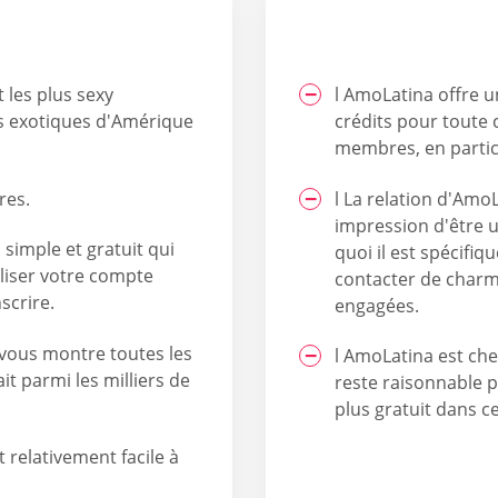
t les plus sexy
l AmoLatina offre u
us exotiques d'Amérique
crédits pour toute c
membres, en partic
res.
l La relation d'Amo
impression d'être u
simple et gratuit qui
quoi il est spécif
liser votre compte
contacter de charm
scrire.
engagées.
 vous montre toutes les
l AmoLatina est cher
it parmi les milliers de
reste raisonnable p
plus gratuit dans 
t relativement facile à