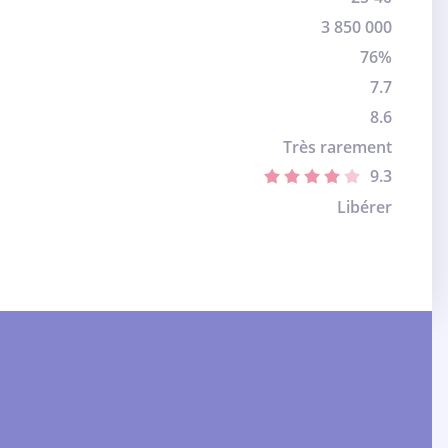
3 850 000
76%
7.7
8.6
Très rarement
9.3
Libérer