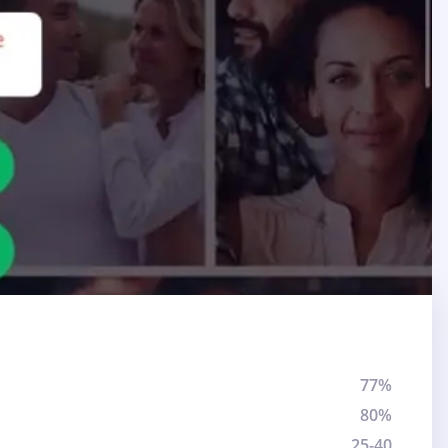
77%
80%
25-40