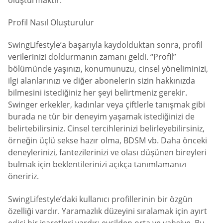
Profil Nasıl Oluşturulur
SwingLifestyle’a başarıyla kaydolduktan sonra, profil
verilerinizi doldurmanın zamanı geldi. “Profil”
bölümünde yaşınızı, konumunuzu, cinsel yöneliminizi,
ilgi alanlarınızı ve diğer abonelerin sizin hakkınızda
bilmesini istediğiniz her şeyi belirtmeniz gerekir.
Swinger erkekler, kadınlar veya çiftlerle tanışmak gibi
burada ne tür bir deneyim yaşamak istediğinizi de
belirtebilirsiniz. Cinsel tercihlerinizi belirleyebilirsiniz,
örneğin üçlü sekse hazır olma, BDSM vb. Daha önceki
deneylerinizi, fantezilerinizi ve olası düşünen bireyleri
bulmak için beklentilerinizi açıkça tanımlamanızı
öneririz.
SwingLifestyle’daki kullanıcı profillerinin bir özgün
özelliği vardır. Yaramazlık düzeyini sıralamak için ayırt
edici bir işaretleri vardır: evcilden orta ve vahşiye. Bu