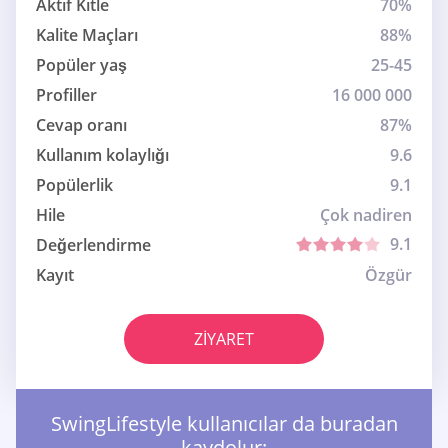
Aktif Kitle
70%
Kalite Maçları
88%
Popüler yaş
25-45
Profiller
16 000 000
Cevap oranı
87%
Kullanım kolaylığı
9.6
Popülerlik
9.1
Hile
Çok nadiren
9.1
Değerlendirme
Kayıt
Özgür
ZIYARET
SwingLifestyle kullanıcılar da buradan
kaydolur: