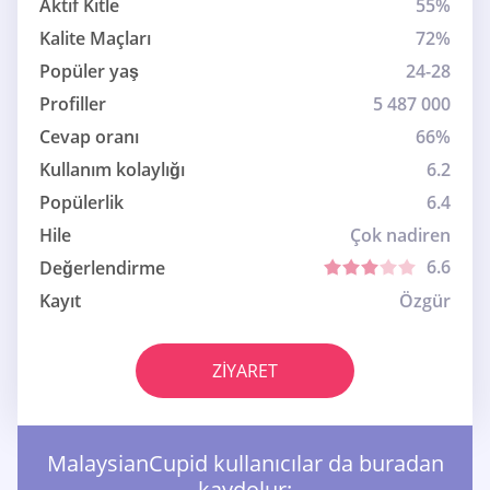
Aktif Kitle
55%
Kalite Maçları
72%
Popüler yaş
24-28
Profiller
5 487 000
Cevap oranı
66%
Kullanım kolaylığı
6.2
Popülerlik
6.4
Hile
Çok nadiren
6.6
Değerlendirme
Kayıt
Özgür
ZIYARET
MalaysianCupid kullanıcılar da buradan
kaydolur: