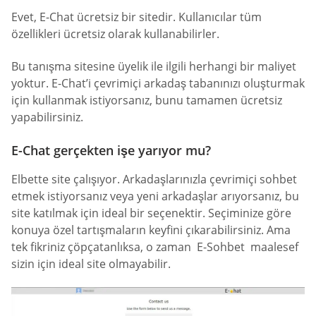
Evet, E-Chat ücretsiz bir sitedir. Kullanıcılar tüm
özellikleri ücretsiz olarak kullanabilirler.
Bu tanışma sitesine üyelik ile ilgili herhangi bir maliyet
yoktur. E-Chat’i çevrimiçi arkadaş tabanınızı oluşturmak
için kullanmak istiyorsanız, bunu tamamen ücretsiz
yapabilirsiniz.
E-Chat gerçekten işe yarıyor mu?
Elbette site çalışıyor. Arkadaşlarınızla çevrimiçi sohbet
etmek istiyorsanız veya yeni arkadaşlar arıyorsanız, bu
site katılmak için ideal bir seçenektir. Seçiminize göre
konuya özel tartışmaların keyfini çıkarabilirsiniz. Ama
tek fikriniz çöpçatanlıksa, o zaman E-Sohbet maalesef
sizin için ideal site olmayabilir.