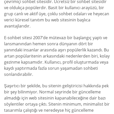
çevrimiçi sohbet sitesidir. Ücretsiz bir sohbet sitesidir
ve oldukça popülerdir. Basit bir kullanıcı arayüzü, bir
grup canlı ve aktif üye, çoklu sohbet odaları ve heyecan
verici küresel tanıtım bu web sitesinin başlıca
avantajlarıdır.
E-sohbet sitesi 2007’de mütevazı bir başlangıç yaptı ve
lansmanından hemen sonra dünyanın dört bir
yanındaki insanlar arasında aşırı popülerlik kazandı. Bu
artan popülaritenin arkasındaki nedenlerden biri, kolay
gezinme kapsamıdır. Kullanıcı, profil oluşturmada veya
kaydı yaptırmada fazla sorun yaşamadan sohbeti
sonlandırabilir.
Şaşırtıcı bir şekilde, bu sitenin geliştiricisi hakkında pek
bir şey bilinmiyor. Normal seyrinde bir güncelleme
almadığı için web sitesinin kapanabileceğine dair bazı
söylentiler ortaya çıktı. Sitenin minimum, minimalist bir
tasarımla çalıştığı ve neredeyse hiç güncelleme