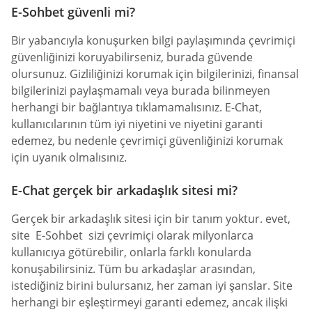
E-Sohbet güvenli mi?
Bir yabancıyla konuşurken bilgi paylaşımında çevrimiçi
güvenliğinizi koruyabilirseniz, burada güvende
olursunuz. Gizliliğinizi korumak için bilgilerinizi, finansal
bilgilerinizi paylaşmamalı veya burada bilinmeyen
herhangi bir bağlantıya tıklamamalısınız. E-Chat,
kullanıcılarının tüm iyi niyetini ve niyetini garanti
edemez, bu nedenle çevrimiçi güvenliğinizi korumak
için uyanık olmalısınız.
E-Chat gerçek bir arkadaşlık sitesi mi?
Gerçek bir arkadaşlık sitesi için bir tanım yoktur. evet,
site E-Sohbet sizi çevrimiçi olarak milyonlarca
kullanıcıya götürebilir, onlarla farklı konularda
konuşabilirsiniz. Tüm bu arkadaşlar arasından,
istediğiniz birini bulursanız, her zaman iyi şanslar. Site
herhangi bir eşleştirmeyi garanti edemez, ancak ilişki