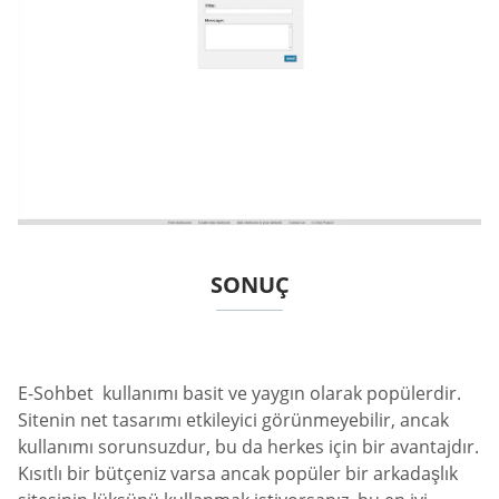
SONUÇ
E-Sohbet kullanımı basit ve yaygın olarak popülerdir.
Sitenin net tasarımı etkileyici görünmeyebilir, ancak
kullanımı sorunsuzdur, bu da herkes için bir avantajdır.
Kısıtlı bir bütçeniz varsa ancak popüler bir arkadaşlık