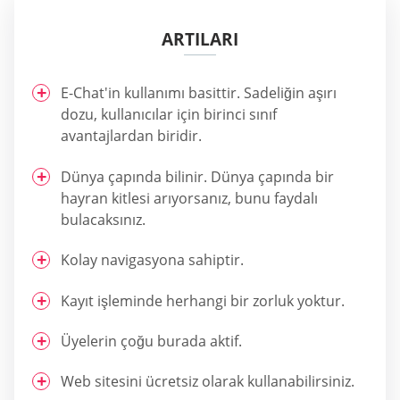
ARTILARI
E-Chat'in kullanımı basittir. Sadeliğin aşırı
dozu, kullanıcılar için birinci sınıf
avantajlardan biridir.
Dünya çapında bilinir. Dünya çapında bir
hayran kitlesi arıyorsanız, bunu faydalı
bulacaksınız.
Kolay navigasyona sahiptir.
Kayıt işleminde herhangi bir zorluk yoktur.
Üyelerin çoğu burada aktif.
Web sitesini ücretsiz olarak kullanabilirsiniz.