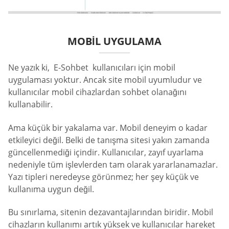
MOBIL UYGULAMA
Ne yazık ki, E-Sohbet kullanıcıları için mobil
uygulaması yoktur. Ancak site mobil uyumludur ve
kullanıcılar mobil cihazlardan sohbet olanağını
kullanabilir.
Ama küçük bir yakalama var. Mobil deneyim o kadar
etkileyici değil. Belki de tanışma sitesi yakın zamanda
güncellenmediği içindir. Kullanıcılar, zayıf uyarlama
nedeniyle tüm işlevlerden tam olarak yararlanamazlar.
Yazı tipleri neredeyse görünmez; her şey küçük ve
kullanıma uygun değil.
Bu sınırlama, sitenin dezavantajlarından biridir. Mobil
cihazların kullanımı artık yüksek ve kullanıcılar hareket