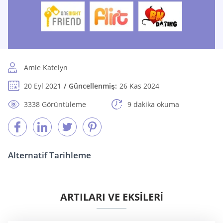
Amie Katelyn
20 Eyl 2021
Güncellenmiş:
26 Kas 2024
3338 Görüntüleme
9 dakika okuma
Alternatif Tarihleme
ARTILARI VE EKSİLERİ