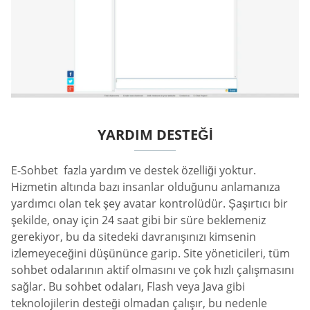
YARDIM DESTEĞI
E-Sohbet fazla yardım ve destek özelliği yoktur.
Hizmetin altında bazı insanlar olduğunu anlamanıza
yardımcı olan tek şey avatar kontrolüdür. Şaşırtıcı bir
şekilde, onay için 24 saat gibi bir süre beklemeniz
gerekiyor, bu da sitedeki davranışınızı kimsenin
izlemeyeceğini düşününce garip. Site yöneticileri, tüm
sohbet odalarının aktif olmasını ve çok hızlı çalışmasını
sağlar. Bu sohbet odaları, Flash veya Java gibi
teknolojilerin desteği olmadan çalışır, bu nedenle