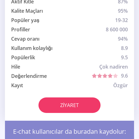
Aktif Kitle
87%
Kalite Maçları
95%
Popüler yaş
19-32
Profiller
8 600 000
Cevap oranı
94%
Kullanım kolaylığı
8.9
Popülerlik
9.5
Hile
Çok nadiren
9.6
Değerlendirme
Kayıt
Özgür
ZIYARET
E-chat kullanıcılar da buradan kaydolur: