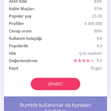
Aktif Kitle
84%
Kalite Maçları
91%
Popüler yaş
23-35
Profiller
6 300 000
Cevap oranı
89%
Kullanım kolaylığı
9.8
Popülerlik
9.3
Hile
Çok nadiren
9.3
Değerlendirme
Kayıt
Özgür
ZIYARET
Bumble kullanıcılar da buradan
kaydolur: