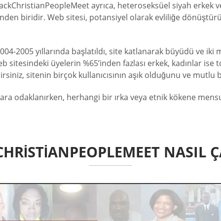
BlackChristianPeopleMeet ayrıca, heteroseksüel siyah erkek ve 
en biridir. Web sitesi, potansiyel olarak evliliğe dönüştürül
4-2005 yıllarında başlatıldı, site katlanarak büyüdü ve iki m
 Web sitesindeki üyelerin %65’inden fazlası erkek, kadınlar is
iniz, sitenin birçok kullanıcısının aşık olduğunu ve mutlu bir
ara odaklanırken, herhangi bir ırka veya etnik kökene mensup
HRISTIANPEOPLEMEET NASIL Ç