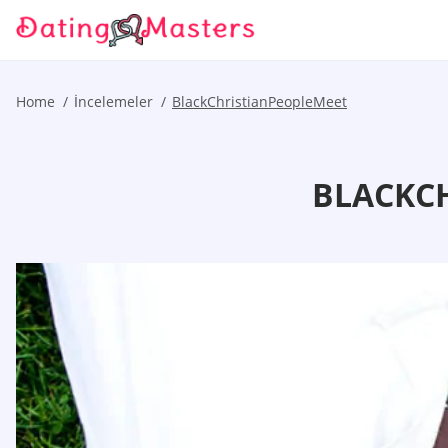
Home
İncelemeler
BlackChristianPeopleMeet
BLACKCH