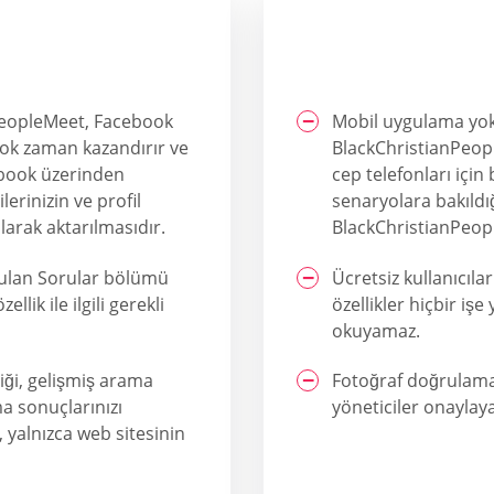
PeopleMeet, Facebook
Mobil uygulama yok
çok zaman kazandırır ve
BlackChristianPeop
cebook üzerinden
cep telefonları içi
erinizin ve profil
senaryolara bakıld
larak aktarılmasıdır.
BlackChristianPeopl
orulan Sorular bölümü
Ücretsiz kullanıcılar
llik ile ilgili gerekli
özellikler hiçbir iş
okuyamaz.
iği, gelişmiş arama
Fotoğraf doğrulamas
ma sonuçlarınızı
yöneticiler onaylay
, yalnızca web sitesinin