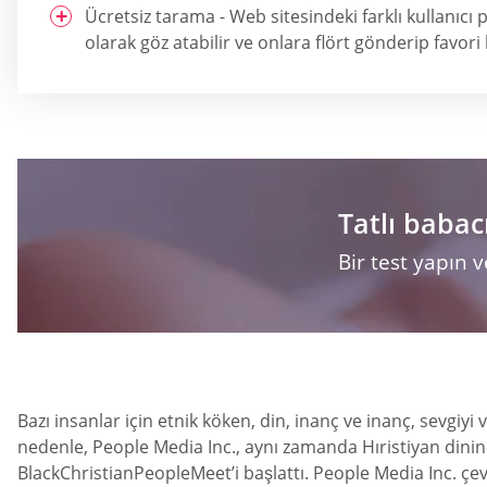
Ücretsiz tarama - Web sitesindeki farklı kullanıcı p
olarak göz atabilir ve onlara flört gönderip favori l
Tatlı babac
Bir test yapın
Bazı insanlar için etnik köken, din, inanç ve inanç, sevgiyi 
nedenle, People Media Inc., aynı zamanda Hıristiyan dinine
BlackChristianPeopleMeet’i başlattı. People Media Inc. çevrim