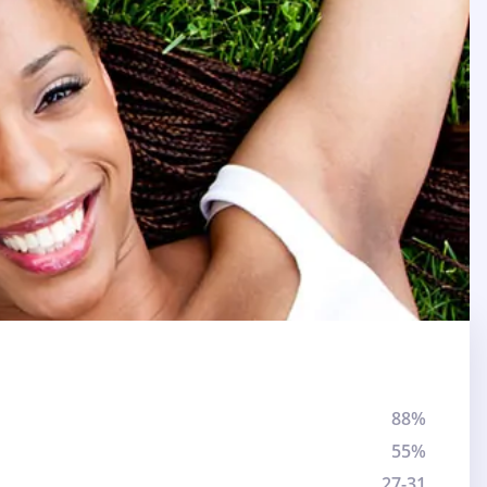
88%
55%
27-31