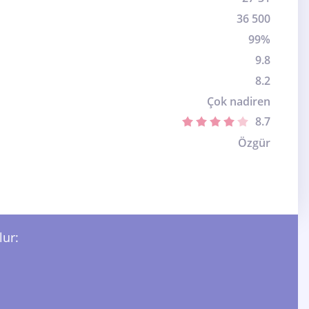
36 500
99%
9.8
8.2
Çok nadiren
8.7
Özgür
lur: