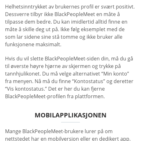
Helhetsinntrykket av brukernes profil er svært positivt.
Dessverre tilbyr ikke BlackPeopleMeet en måte å
tilpasse dem bedre. Du kan imidlertid alltid finne en
måte å skille deg ut på. Ikke følg eksemplet med de
som lar sidene sine stå tomme og ikke bruker alle
funksjonene maksimalt.
Hvis du vil slette BlackPeopleMeet-siden din, må du gå
til øverste høyre hjørne av skjermen og trykke på
tannhjulikonet. Du må velge alternativet “Min konto”
fra menyen. Nå må du finne “Kontostatus” og deretter
“Vis kontostatus.” Det er her du kan fjerne
BlackPeopleMeet-profilen fra plattformen.
MOBILAPPLIKASJONEN
Mange BlackPeopleMeet-brukere lurer på om
nettstedet har en mobilversjon eller en dedikert app.