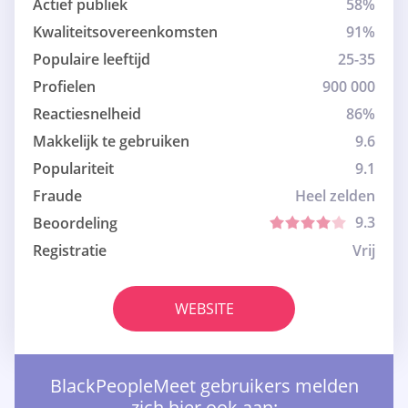
Actief publiek
58%
Kwaliteitsovereenkomsten
91%
Populaire leeftijd
25-35
Profielen
900 000
Reactiesnelheid
86%
Makkelijk te gebruiken
9.6
Populariteit
9.1
Fraude
Heel zelden
9.3
Beoordeling
Registratie
Vrij
WEBSITE
BlackPeopleMeet gebruikers melden
zich hier ook aan: