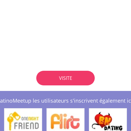
VISITE
atinoMeetup les utilisateurs s'inscrivent également ic