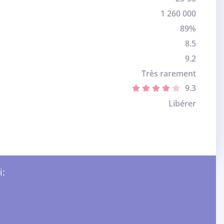
1 260 000
89%
8.5
9.2
Très rarement
9.3
Libérer
i: