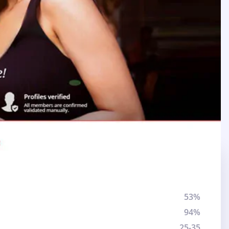
53%
94%
25-35