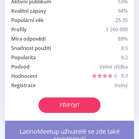
Aktivní publikum
53%
Kvalitní zápasy
94%
Populární věk
25-35
Profily
1 260 000
Míra odpovědí
89%
Snadnost použití
8.5
Popularita
9.2
Podvod
Velmi zřídka
9.3
Hodnocení
Registrace
Volný
PŘIPOJIT
LatinoMeetup uživatelé se zde také
zaregistrují: