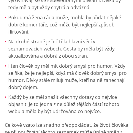
vyrovnávají se se sebevědomými dívkami. Dívka by
tedy měla být vždy chytrá a odvážná.
Pokud má žena ráda muže, mohla by přidat nějaké
dobré komentáře, což může být nejlepší způsob
flirtování.
Na druhé straně je řeč těla hlavní věcí v
seznamovacích webech. Gesta by měla být vždy
aktualizována a dobrá z obou stran.
I ten člověk by měl mít dobrý smysl pro humor. Vždy
se říká, že je nejlepší, když má člověk dobrý smysl pro
humor. Dívky stále milují muže, kteří na ně zanechají
dobrý dojem.
Každý by se měl snažit všechny dotazy co nejvíce
objasnit. Je to jedna z nejdůležitějších částí tohoto
webu a měla by být udržována co nejvíce.
Celkově vzato lze snadno předpokládat, že život člověka
se při používání těchto seznamek může úplně změnit.