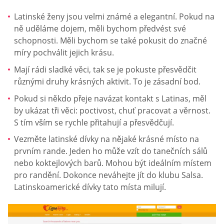
Latinské ženy jsou velmi známé a elegantní. Pokud na
ně uděláme dojem, měli bychom předvést své
schopnosti. Měli bychom se také pokusit do značné
míry pochválit jejich krásu.
Mají rádi sladké věci, tak se je pokuste přesvědčit
různými druhy krásných aktivit. To je zásadní bod.
Pokud si někdo přeje navázat kontakt s Latinas, měl
by ukázat tři věci: poctivost, chuť pracovat a věrnost.
S tím vším se rychle přitahují a přesvědčují.
Vezměte latinské dívky na nějaké krásné místo na
prvním rande. Jeden ho může vzít do tanečních sálů
nebo koktejlových barů. Mohou být ideálním místem
pro randění. Dokonce neváhejte jít do klubu Salsa.
Latinskoamerické dívky tato místa milují.