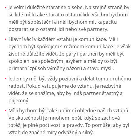
Je velmi důležité starat se o sebe. Na stejné straně by
se lidé měli také starat o ostatní lidi. Všichni bychom
měli být soběstační a měli bychom mít kapacitu
postarat se o ostatní lidi nebo své partnery.
Hlavní věcí v každém vztahu je komunikace. Měli
bychom být spokojeni s režimem komunikace. Je však
životně důležité vidět, že páry i partneři by měli být
spokojeni se společným jazykem a měl by to být
primární způsob výměny názorů a stavu mysli.
Jeden by měl být vždy pozitivní a dělat tomu druhému
radost. Pokud vstupujeme do vztahu, je nezbytné
vidět, že se snažíme, aby byl náš partner šťastný a
příjemný.
Měli bychom být také upřímní ohledně našich vztahů.
Ve skutečnosti je mnohem lepší, když se zachová
totéž, je plné poctivosti a pravdy. To pomůže, aby byl
vztah do značné míry odvážný a silný.