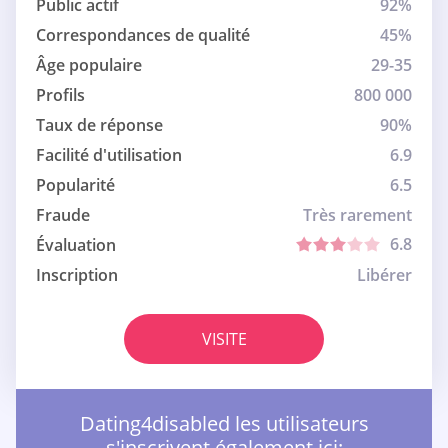
Public actif
92%
Correspondances de qualité
45%
Âge populaire
29-35
Profils
800 000
Taux de réponse
90%
Facilité d'utilisation
6.9
Popularité
6.5
Fraude
Très rarement
6.8
Évaluation
Inscription
Libérer
VISITE
Dating4disabled les utilisateurs
s'inscrivent également ici: