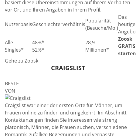
basiert diese Übereinstimmungen auf Ihrem Verhalten
vor Ort und Ihren Angaben in Ihrem Profil.
Das
Popularität
Nutzerbasis
Geschlechterverhältnis
heutige
(Besuche/Mo.)
Angebo
Zoosk
Alle
48%*
28,9
GRATIS
Singles*
52%*
Millionen*
starten
Gehe zu Zoosk
CRAIGSLIST
BESTE
VON
Craigslist war einer der ersten Orte für Männer, um
Frauen online zu finden und umgekehrt. Im Abschnitt
Kontaktanzeigen finden Sie Interessen wie streng
platonisch, Männer, die Frauen suchen, verschiedene
Romantik, zufällige Begegnungen und verpasste