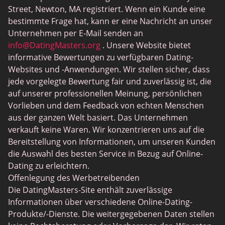
Sex Sites
Street, Newton, MA registriert. Wenn ein Kunde eine
Interracial Dating
bestimmte Frage hat, kann er eine Nachricht an unser
Unternehmen per E-Mail senden an
Christliche Datierung
info@DatingMasters.org
. Unsere Website bietet
Sex Chat Sites
informative Bewertungen zu verfügbaren Dating-
Websites und -Anwendungen. Wir stellen sicher, dass
Casual Dating
jede vorgelegte Bewertung fair und zuverlässig ist, die
BBW Dating
auf unserer professionellen Meinung, persönlichen
Vorlieben und dem Feedback von echten Menschen
Cougar Dating
aus der ganzen Welt basiert. Das Unternehmen
Lesben Dating
verkauft keine Waren. Wir konzentrieren uns auf die
Bereitstellung von Informationen, um unseren Kunden
Senior Dating
die Auswahl des besten Service in Bezug auf Online-
Collarspace
Dating zu erleichtern.
Offenlegung des Werbetreibenden
Mingle2
Die DatingMasters-Site enthält zuverlässige
Chatiw
Informationen über verschiedene Online-Dating-
Produkte/-Dienste. Die weitergegebenen Daten stellen
ChatAvenue