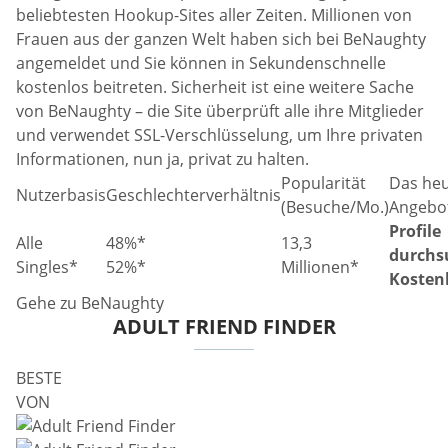
beliebtesten Hookup-Sites aller Zeiten. Millionen von
Frauen aus der ganzen Welt haben sich bei BeNaughty
angemeldet und Sie können in Sekundenschnelle
kostenlos beitreten. Sicherheit ist eine weitere Sache
von BeNaughty – die Site überprüft alle ihre Mitglieder
und verwendet SSL-Verschlüsselung, um Ihre privaten
Informationen, nun ja, privat zu halten.
Popularität
Das heu
Nutzerbasis
Geschlechterverhältnis
(Besuche/Mo.)
Angebo
Profile
Alle
48%*
13,3
durchs
Singles*
52%*
Millionen*
Kosten
Gehe zu BeNaughty
ADULT FRIEND FINDER
BESTE
VON