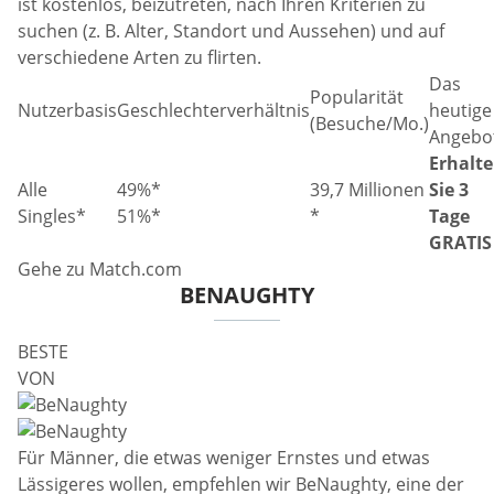
ist kostenlos, beizutreten, nach Ihren Kriterien zu
suchen (z. B. Alter, Standort und Aussehen) und auf
verschiedene Arten zu flirten.
Das
Popularität
Nutzerbasis
Geschlechterverhältnis
heutige
(Besuche/Mo.)
Angebo
Erhalt
Alle
49%*
39,7 Millionen
Sie 3
Singles*
51%*
*
Tage
GRATIS
Gehe zu Match.com
BENAUGHTY
BESTE
VON
Für Männer, die etwas weniger Ernstes und etwas
Lässigeres wollen, empfehlen wir BeNaughty, eine der