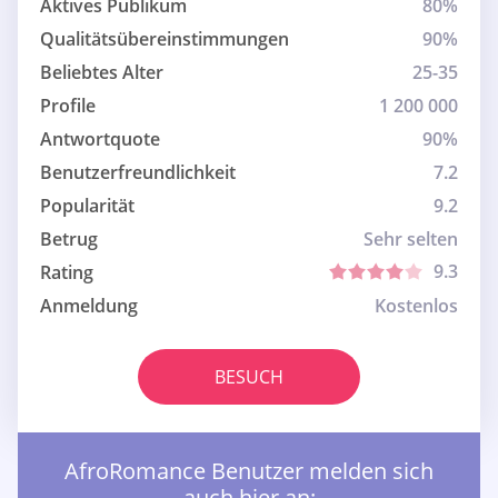
Aktives Publikum
80%
Qualitätsübereinstimmungen
90%
Beliebtes Alter
25-35
Profile
1 200 000
Antwortquote
90%
Benutzerfreundlichkeit
7.2
Popularität
9.2
Betrug
Sehr selten
9.3
Rating
Anmeldung
Kostenlos
BESUCH
AfroRomance Benutzer melden sich
auch hier an: