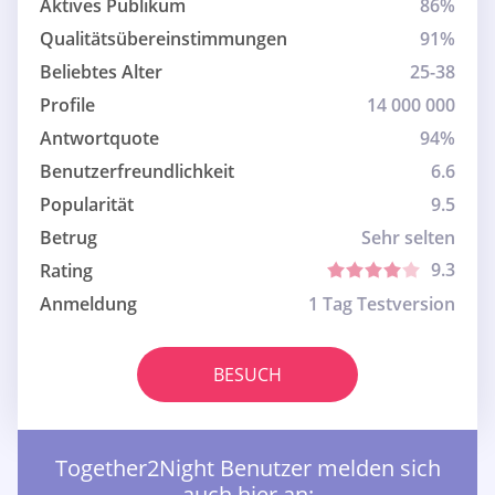
Aktives Publikum
86%
Qualitätsübereinstimmungen
91%
Beliebtes Alter
25-38
Profile
14 000 000
Antwortquote
94%
Benutzerfreundlichkeit
6.6
Popularität
9.5
Betrug
Sehr selten
9.3
Rating
Anmeldung
1 Tag Testversion
BESUCH
Together2Night Benutzer melden sich
auch hier an: