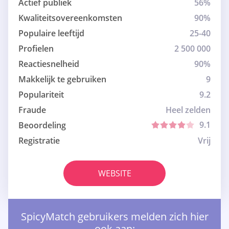
Actief publiek
56%
Kwaliteitsovereenkomsten
90%
Populaire leeftijd
25-40
Profielen
2 500 000
Reactiesnelheid
90%
Makkelijk te gebruiken
9
Populariteit
9.2
Fraude
Heel zelden
9.1
Beoordeling
Registratie
Vrij
WEBSITE
SpicyMatch gebruikers melden zich hier
ook aan: