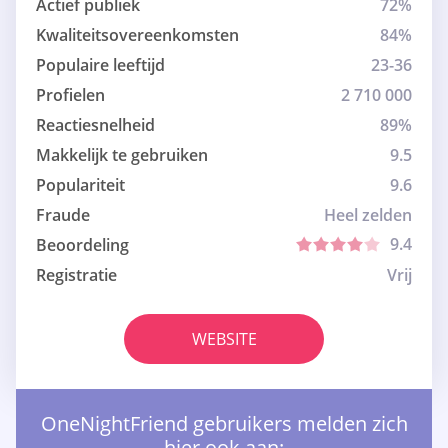
Actief publiek
72%
Kwaliteitsovereenkomsten
84%
Populaire leeftijd
23-36
Profielen
2 710 000
Reactiesnelheid
89%
Makkelijk te gebruiken
9.5
Populariteit
9.6
Fraude
Heel zelden
9.4
Beoordeling
Registratie
Vrij
WEBSITE
OneNightFriend gebruikers melden zich
hier ook aan: