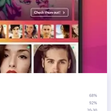
68%
92%
20-30