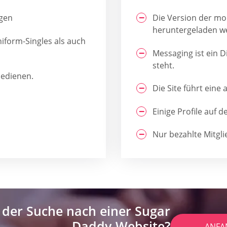
gen
Die Version der mo
heruntergeladen w
niform-Singles als auch
Messaging ist ein D
steht.
bedienen.
Die Site führt ein
Einige Profile auf d
Nur bezahlte Mitgli
 der Suche nach einer Sugar
Daddy-Website?
ANFA