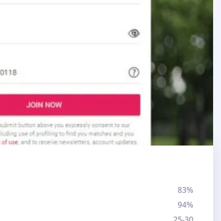
83%
94%
25-30