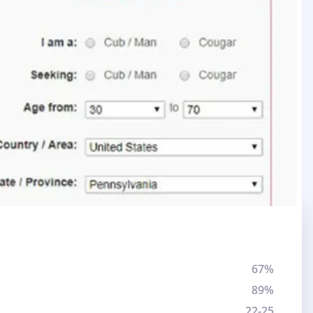
67%
89%
22-25