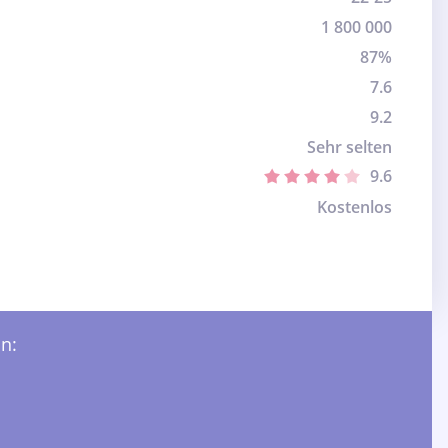
1 800 000
87%
7.6
9.2
Sehr selten
9.6
Kostenlos
n: