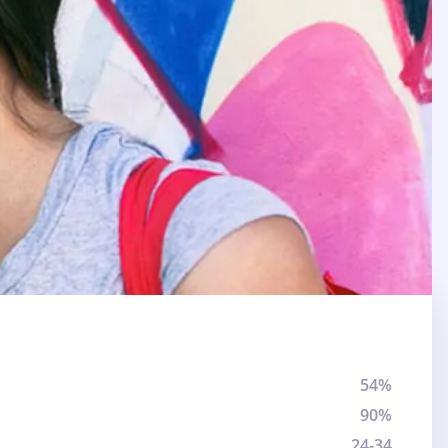
54%
90%
24-34