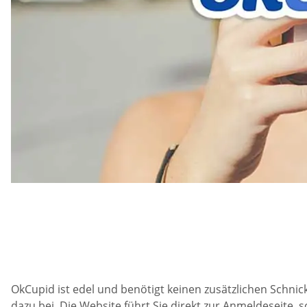
OkCupid ist edel und benötigt keinen zusätzlichen Schnic
dazu bei. Die Website führt Sie direkt zur Anmeldeseite, 