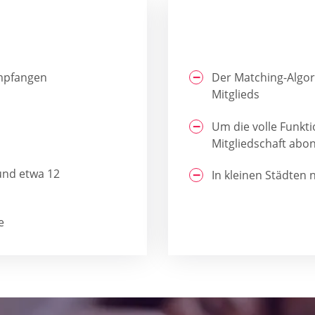
mpfangen
Der Matching-Algori
Mitglieds
Um die volle Funkt
Mitgliedschaft abo
und etwa 12
In kleinen Städten n
e