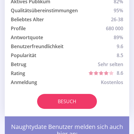
Aktives Publikum
82%
Qualitätsübereinstimmungen
95%
Beliebtes Alter
26-38
Profile
680 000
Antwortquote
89%
Benutzerfreundlichkeit
9.6
Popularität
8.5
Betrug
Sehr selten
8.6
Rating
Anmeldung
Kostenlos
BESUCH
Naughtydate Benutzer melden sich auch
hier an: