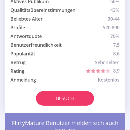
Aktives Publikum
56%
Qualitätsübereinstimmungen
43%
Beliebtes Alter
30-44
Profile
520 890
Antwortquote
70%
Benutzerfreundlichkeit
7.5
Popularität
8.6
Betrug
Sehr selten
8.9
Rating
Anmeldung
Kostenlos
BESUCH
FlirtyMature Benutzer melden sich auch
hier an: