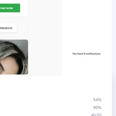
54%
90%
40-55