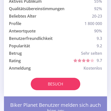
Aktives Publikum
55%
Qualitätsübereinstimmungen
92%
Beliebtes Alter
20-23
Profile
1 800 000
Antwortquote
90%
Benutzerfreundlichkeit
9.3
Popularität
9.2
Betrug
Sehr selten
9.7
Rating
Anmeldung
Kostenlos
BESUCH
Biker Planet Benutzer melden sich auch
hier an: